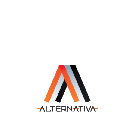
Zëvendëskryeministri i Parë dhe
Ministri për Çështje Evropiane, Bekim
Sali, mori pjesë në mbledhjen e
Këshillit për Zhvillim Rajonal të
Barabartë
4 Maj, 2026