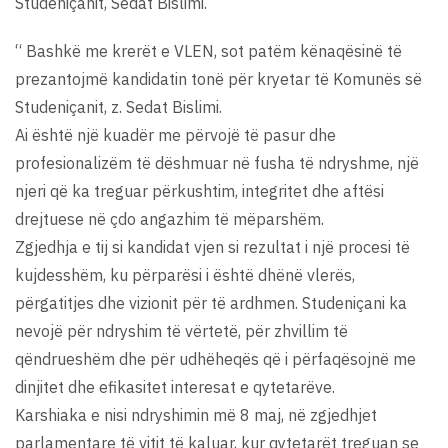
Studeniçanit, Sedat Bislimi.
“ Bashkë me krerët e VLEN, sot patëm kënaqësinë të
prezantojmë kandidatin tonë për kryetar të Komunës së
Studeniçanit, z. Sedat Bislimi.
Ai është një kuadër me përvojë të pasur dhe
profesionalizëm të dëshmuar në fusha të ndryshme, një
njeri që ka treguar përkushtim, integritet dhe aftësi
drejtuese në çdo angazhim të mëparshëm.
Zgjedhja e tij si kandidat vjen si rezultat i një procesi të
kujdesshëm, ku përparësi i është dhënë vlerës,
përgatitjes dhe vizionit për të ardhmen. Studeniçani ka
nevojë për ndryshim të vërtetë, për zhvillim të
qëndrueshëm dhe për udhëheqës që i përfaqësojnë me
dinjitet dhe efikasitet interesat e qytetarëve.
Karshiaka e nisi ndryshimin më 8 maj, në zgjedhjet
parlamentare të vitit të kaluar, kur qytetarët treguan se