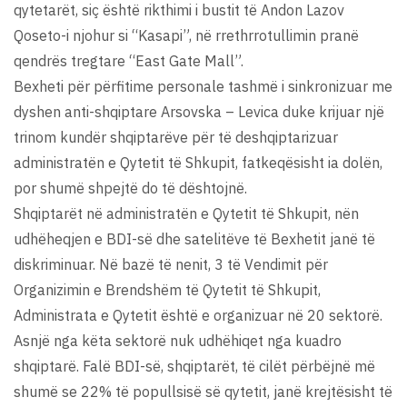
qytetarët, siç është rikthimi i bustit të Andon Lazov
Qoseto-i njohur si “Kasapi”, në rrethrrotullimin pranë
qendrës tregtare “East Gate Mall”.
Bexheti për përfitime personale tashmë i sinkronizuar me
dyshen anti-shqiptare Arsovska – Levica duke krijuar një
trinom kundër shqiptarëve për të deshqiptarizuar
administratën e Qytetit të Shkupit, fatkeqësisht ia dolën,
por shumë shpejtë do të dështojnë.
Shqiptarët në administratën e Qytetit të Shkupit, nën
udhëheqjen e BDI-së dhe satelitëve të Bexhetit janë të
diskriminuar. Në bazë të nenit, 3 të Vendimit për
Organizimin e Brendshëm të Qytetit të Shkupit,
Administrata e Qytetit është e organizuar në 20 sektorë.
Asnjë nga këta sektorë nuk udhëhiqet nga kuadro
shqiptarë. Falë BDI-së, shqiptarët, të cilët përbëjnë më
shumë se 22% të popullsisë së qytetit, janë krejtësisht të