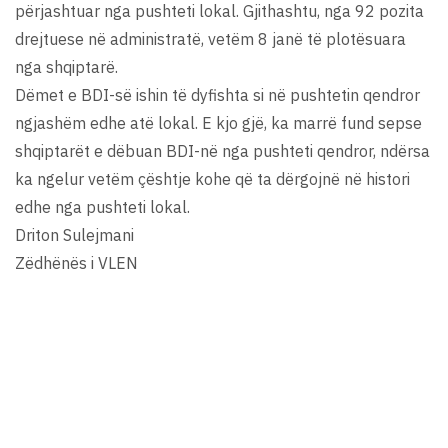
përjashtuar nga pushteti lokal. Gjithashtu, nga 92 pozita
drejtuese në administratë, vetëm 8 janë të plotësuara
nga shqiptarë.
Dëmet e BDI-së ishin të dyfishta si në pushtetin qendror
ngjashëm edhe atë lokal. E kjo gjë, ka marrë fund sepse
shqiptarët e dëbuan BDI-në nga pushteti qendror, ndërsa
ka ngelur vetëm çështje kohe që ta dërgojnë në histori
edhe nga pushteti lokal.
Driton Sulejmani
Zëdhënës i VLEN