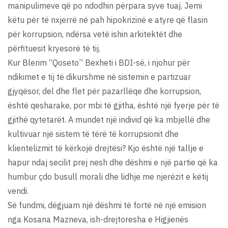
manipulimeve që po ndodhin përpara syve tuaj. Jemi
këtu për të nxjerrë në pah hipokrizinë e atyre që flasin
për korrupsion, ndërsa vetë ishin arkitektët dhe
përfituesit kryesorë të tij.
Kur Blerim “Qoseto” Bexheti i BDI-së, i njohur për
ndikimet e tij të dikurshme në sistemin e partizuar
gjyqësor, del dhe flet për pazarllëqe dhe korrupsion,
është qesharake, por mbi të gjitha, është një fyerje për të
gjithë qytetarët. A mundet një individ që ka mbjellë dhe
kultivuar një sistem të tërë të korrupsionit dhe
klientelizmit të kërkojë drejtësi? Kjo është një tallje e
hapur ndaj secilit prej nesh dhe dëshmi e një partie që ka
humbur çdo busull morali dhe lidhje me njerëzit e këtij
vendi.
Së fundmi, dëgjuam një dëshmi të fortë në një emision
nga Kosana Mazneva, ish-drejtoresha e Higjienës