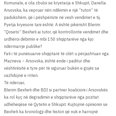
Komunale, e cila zbuloi se kryetarja e Shkupit, Danella
Arsovska, ka vepruar nën ndikimin e një “tutori” të
padukshëm, që i pëshpëriste në vesh vendimet e tij.
Pyetja kryesore tani është: A është pikërisht Blerim
“Qoseto” Bexheti ai tutor, që kontrollonte vendimet dhe
urdhëroi dëbimin e mbi 150 shqiptarëve nga kjo
ndërmarrje publike?
Fati i të punësuarve shqiptarë të cilët u përjashtuan nga
Mazneva – Arsovska, është ende i paditur dhe
vështirësitë e tyre për të siguruar bukën e gojës sa
vazhdojnë e rriten.
Të nderuar,
Blerim Bexheti dhe BDI si partner koalicioni i Arsovskës
ka rol kyç në degradimin e shqiptarëve nga pozitat
udhëheqëse në Qytetin e Shkupit. Kujtojmë opinionin se
Bexheti ka kronologji dhe histori që nuk e harrojnë