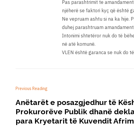
Pas parashtrimit te amandamentev
njëherë se faktori kyç që është 
Ne vepruam ashtu si na ka hije.
duhej parashtruam amandamente. S
Intonimi shtetëror nuk do të bëhe
në atë komunë.
VLEN është garanca se nuk do të 
Previous Reading
Anëtarët e posazgjedhur të Këshi
Prokurorëve Publik dhanë dekl
para Kryetarit të Kuvendit Afrim