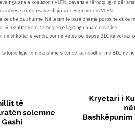
e nga ana e koalicionit VLEN, qeveria e tërhoqi ligjin për 
garantuese e interesave shqiptare është vetëm VLEN.
 Pa zë dhe pa zhurmë. Në lexim të parë dhamë porosinë duke m
i rezultat kemi tërheqjen e ligjit nga ana e qeverisë.
t në shkollat e vendit, por në Veles po, sepse BDI ka votuar 
kalojnë ligje të njëanshme sikur që ka ndodhur me BDI-në në
Kryetari i K
llit të
në
aratën solemne
Bashkëpunim d
 Gashi