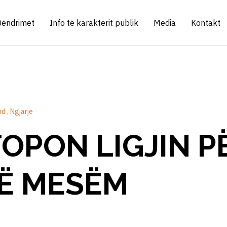
Qëndrimet
Info të karakterit publik
Media
Kontakt
nd
Ngjarje
OPON LIGJIN P
TË MESËM