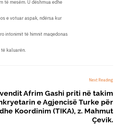
arsim të mesëm. U dëshmua edhe
os e votuar aspak, ndërsa kur
pro intonimit të himnit maqedonas
 të kaluarën.
Next Reading
uvendit Afrim Gashi priti në takim
nkryetarin e Agjencisë Turke për
he Koordinim (TIKA), z. Mahmut
Çevik.