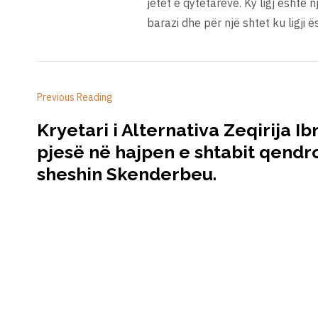
jetët e qytetarëve. Ky ligj është n
barazi dhe për një shtet ku ligji ë
Previous Reading
Kryetari i Alternativa Zeqirija I
pjesë në hajpen e shtabit qendr
sheshin Skenderbeu.