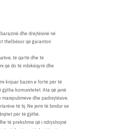
barazinë dhe drejtësinë në
akt thelbësor që garanton
ative, të qartë dhe të
mi që do të mbikëqyrë dhe
i krijuar bazën e fortë për të
ë gjitha komunitetet. Ata që janë
e e manipulimeve dhe padrejtësive.
arëve të tij. Ne jemi të bindur se
jitet për të gjithë.
he të prekshme që i ndryshojnë