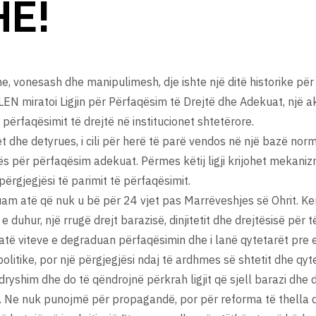
HË!
vonesash dhe manipulimesh, dje ishte një ditë historike për 
LEN miratoi Ligjin për Përfaqësim të Drejtë dhe Adekuat, një 
përfaqësimit të drejtë në institucionet shtetërore.
t dhe detyrues, i cili për herë të parë vendos në një bazë norm
 për përfaqësim adekuat. Përmes këtij ligji krijohet mekaniz
përgjegjësi të parimit të përfaqësimit.
zuam atë që nuk u bë për 24 vjet pas Marrëveshjes së Ohrit. Kem
duhur, një rrugë drejt barazisë, dinjitetit dhe drejtësisë për t
 gjatë viteve e degraduan përfaqësimin dhe i lanë qytetarët pr
litike, por një përgjegjësi ndaj të ardhmes së shtetit dhe qytet
ryshim dhe do të qëndrojnë përkrah ligjit që sjell barazi dhe din
Ne nuk punojmë për propagandë, por për reforma të thella d