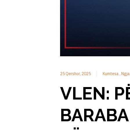
25 Qershor, 2025
Kumtesa
Ngja
VLEN: P
BARABAR