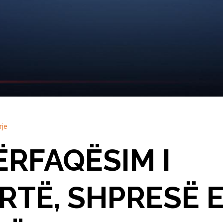
rje
ËRFAQËSIM I
TË, SHPRESË E