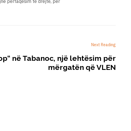
ojnë përfaqësim të drejtë, për
Next Reading
op“ në Tabanoc, një lehtësim për
mërgatën që VLEN