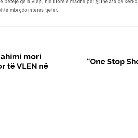
jë betejë që ia vlejti, një fitore e madhe për gjithë ata që kërk
shtë mbi çdo interes tjetër.
brahimi mori
“One Stop Sh
or të VLEN në