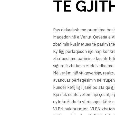
TË GJIT
Pas dekadash me premtime boshe, 
Maqedoninë e Veriut. Qeveria e V
zbatimin kushtetues të parimit të 
Ky ligj përfaqëson një hap konkre
zbatueshme parimin e kushtetutës
sigurojë zbatimin efektiv dhe me 
Në vetëm një vit qeverisje, reali
avancuar përfaqësimin në rrugën e 
kundër këtij ligji janë po ata që
Kjo nuk është vetëm një çështje po
qytetarët do ta vlerësojnë këtë nd
VLEN nuk premton, VLEN zbaton. 