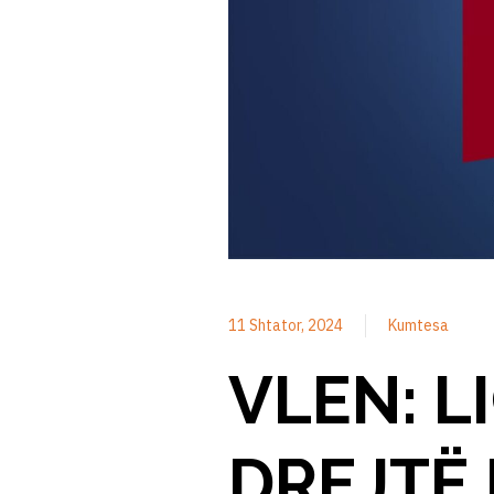
11 Shtator, 2024
Kumtesa
VLEN: L
DREJTË 