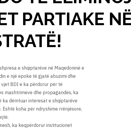
ET PARTIAKE N
STRATË!
he shpresa e shqiptarëve në Maqedoninë e
din e një epoke të gjatë abuzimi dhe
2 vjet BDI e ka përdorur për të
rmes mashtrimeve dhe propagandës, ka
që ka dëmtuar interesat e shqiptarëve
. Është koha për ndryshime rrënjësore,
ejtë.
imesh, ka keqpërdorur institucionet