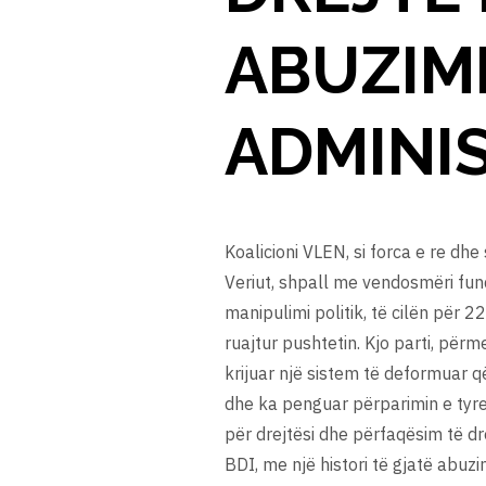
ABUZIM
ADMINI
Koalicioni VLEN, si forca e re d
Veriut, shpall me vendosmëri fun
manipulimi politik, të cilën për 2
ruajtur pushtetin. Kjo parti, pë
krijuar një sistem të deformuar 
dhe ka penguar përparimin e tyre
për drejtësi dhe përfaqësim të dr
BDI, me një histori të gjatë abuz