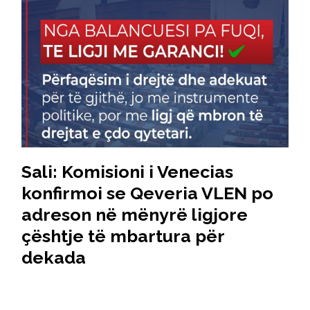
Sali: Komisioni i Venecias
konfirmoi se Qeveria VLEN po
adreson në mënyrë ligjore
çështje të mbartura për
dekada
16 Dhjetor, 2025