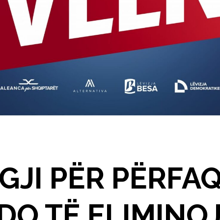
IGJI PËR PËRFA
DO TË ELIMINO