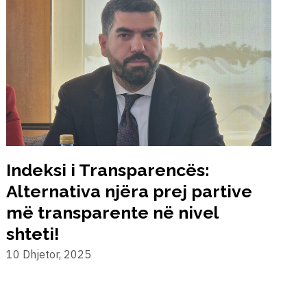
Indeksi i Transparencës:
B
Alternativa njëra prej partive
më transparente në nivel
9
shteti!
10 Dhjetor, 2025