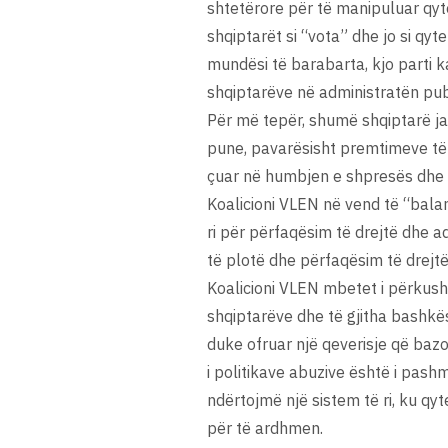
shtetërore për të manipuluar qyte
shqiptarët si “vota” dhe jo si qyt
mundësi të barabarta, kjo parti k
shqiptarëve në administratën pub
Për më tepër, shumë shqiptarë ja
pune, pavarësisht premtimeve të 
çuar në humbjen e shpresës dhe m
Koalicioni VLEN në vend të “balancu
ri për përfaqësim të drejtë dhe ad
të plotë dhe përfaqësim të drejtë
Koalicioni VLEN mbetet i përkusht
shqiptarëve dhe të gjitha bashkës
duke ofruar një qeverisje që bazo
i politikave abuzive është i pas
ndërtojmë një sistem të ri, ku qyt
për të ardhmen.