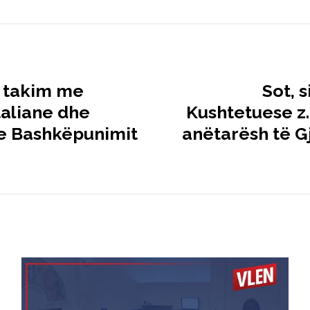
i takim me
Sot, 
taliane dhe
Kushtetuese z.
he Bashkëpunimit
anëtarësh të G