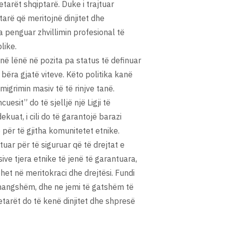
tarët shqiptarë. Duke i trajtuar
etarë që meritojnë dinjitet dhe
a penguar zhvillimin profesional të
like.
në lënë në pozita pa status të definuar
bëra gjatë viteve. Këto politika kanë
igrimin masiv të të rinjve tanë.
esit” do të sjelljë një Ligji të
ekuat, i cili do të garantojë barazi
 për të gjitha komunitetet etnike.
uar për të siguruar që të drejtat e
ive tjera etnike të jenë të garantuara,
het në meritokraci dhe drejtësi. Fundi
hmangshëm, dhe ne jemi të gatshëm të
etarët do të kenë dinjitet dhe shpresë