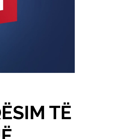
QËSIM TË
JË