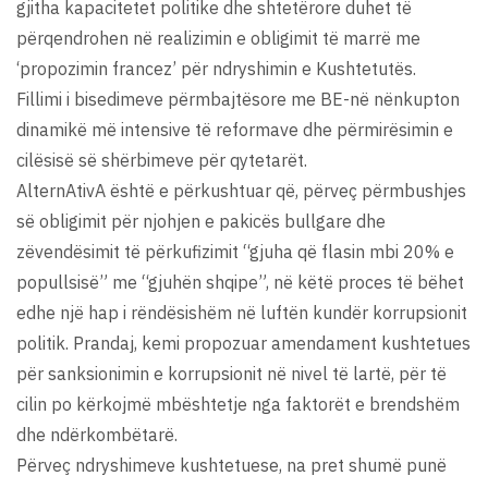
gjitha kapacitetet politike dhe shtetërore duhet të
përqendrohen në realizimin e obligimit të marrë me
‘propozimin francez’ për ndryshimin e Kushtetutës.
Fillimi i bisedimeve përmbajtësore me BE-në nënkupton
dinamikë më intensive të reformave dhe përmirësimin e
cilësisë së shërbimeve për qytetarët.
AlternAtivA është e përkushtuar që, përveç përmbushjes
së obligimit për njohjen e pakicës bullgare dhe
zëvendësimit të përkufizimit “gjuha që flasin mbi 20% e
popullsisë” me “gjuhën shqipe”, në këtë proces të bëhet
edhe një hap i rëndësishëm në luftën kundër korrupsionit
politik. Prandaj, kemi propozuar amendament kushtetues
për sanksionimin e korrupsionit në nivel të lartë, për të
cilin po kërkojmë mbështetje nga faktorët e brendshëm
dhe ndërkombëtarë.
Përveç ndryshimeve kushtetuese, na pret shumë punë