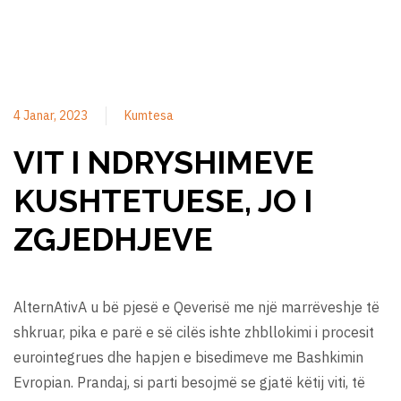
4 Janar, 2023
Kumtesa
VIT I NDRYSHIMEVE
KUSHTETUESE, JO I
ZGJEDHJEVE
AlternAtivA u bë pjesë e Qeverisë me një marrëveshje të
shkruar, pika e parë e së cilës ishte zhbllokimi i procesit
eurointegrues dhe hapjen e bisedimeve me Bashkimin
Evropian. Prandaj, si parti besojmë se gjatë këtij viti, të