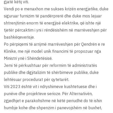
gjatë këtij viti.
Vendi po e menaxhon me sukses krizën energjetike, duke
siguruar furnizim të pandërprerë dhe duke mos lejuar
shtrenjtimin enorm të energjisë elektrike, që ishte një
tjetër përcaktim i yni i rëndësishëm në marrëveshjen për
bashkëqeverisje.
Po përpiqemi të arrijmë marrëveshjen për Qendrën e re
Klinike, me një model unik financimi të propozuar nga
Ministri ynë i Shëndetësisë.
Jemi të përkushtuar për reformim të administratës
publike dhe digjitalizim të shërbimeve publike, duke
lehtësuar procedurat për qytetarët.
Viti 2023 është vit i ndryshimeve kushtetuese dhe i
punëve dhe projekteve serioze. Për Alternativën,
zgjedhjet e parakohshme në këtë periudhë do të ishin
humbje kohe dhe shpenzim i panevojshëm në buxhet,