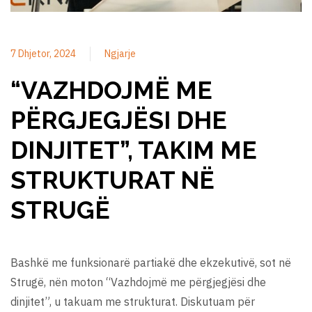
7 Dhjetor, 2024
Ngjarje
“VAZHDOJMË ME
PËRGJEGJËSI DHE
DINJITET”, TAKIM ME
STRUKTURAT NË
STRUGË
Bashkë me funksionarë partiakë dhe ekzekutivë, sot në
Strugë, nën moton “Vazhdojmë me përgjegjësi dhe
dinjitet”, u takuam me strukturat. Diskutuam për