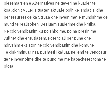
pjesëmarrjen e Alternativës në qeveri në kuadër të
koalicionit VLEN, situatën aktuale politike, sfidat, si dhe
për resurset që ka Struga dhe investimet e mundshme që
mund të realizohen. Dëgjuam sugjerime dhe kritika.
Në çdo vendbanim ku po shkojmë, po na presin me
vullnet dhe entuziazëm. Potenciali për punë dhe
ndryshim ekziston në çdo vendbanim dhe komunë.
Të diskriminuar nga pushteti i kaluar, ne jemi të vendosur
që të investojmë dhe të punojmë me kapacitetet tona të
plota!