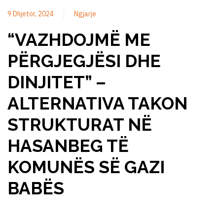
9 Dhjetor, 2024
Ngjarje
“VAZHDOJMË ME
PËRGJEGJËSI DHE
DINJITET” –
ALTERNATIVA TAKON
STRUKTURAT NË
HASANBEG TË
KOMUNËS SË GAZI
BABËS