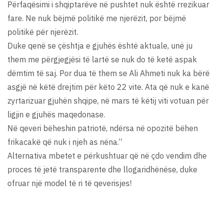
Përfaqësimi i shqiptarëve në pushtet nuk është rrezikuar
fare. Ne nuk bëjmë politikë me njerëzit, por bëjmë
politikë për njerëzit.
Duke qenë se çështja e gjuhës është aktuale, unë ju
them me përgjegjësi të lartë se nuk do të ketë aspak
dëmtim të saj. Por dua të them se Ali Ahmeti nuk ka bërë
asgjë në këtë drejtim për këto 22 vite. Ata që nuk e kanë
zyrtarizuar gjuhën shqipe, në mars të këtij viti votuan për
ligjin e gjuhës maqedonase.
Në qeveri bëheshin patriotë, ndërsa në opozitë bëhen
frikacakë që nuk i njeh as nëna.”
Alternativa mbetet e përkushtuar që në çdo vendim dhe
proces të jetë transparente dhe llogaridhënëse, duke
ofruar një model të ri të qeverisjes!