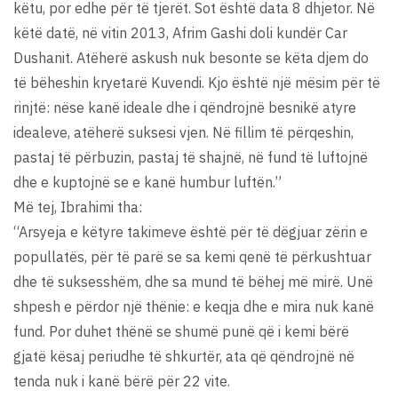
këtu, por edhe për të tjerët. Sot është data 8 dhjetor. Në
këtë datë, në vitin 2013, Afrim Gashi doli kundër Car
Dushanit. Atëherë askush nuk besonte se këta djem do
të bëheshin kryetarë Kuvendi. Kjo është një mësim për të
rinjtë: nëse kanë ideale dhe i qëndrojnë besnikë atyre
idealeve, atëherë suksesi vjen. Në fillim të përqeshin,
pastaj të përbuzin, pastaj të shajnë, në fund të luftojnë
dhe e kuptojnë se e kanë humbur luftën.”
Më tej, Ibrahimi tha:
“Arsyeja e këtyre takimeve është për të dëgjuar zërin e
popullatës, për të parë se sa kemi qenë të përkushtuar
dhe të suksesshëm, dhe sa mund të bëhej më mirë. Unë
shpesh e përdor një thënie: e keqja dhe e mira nuk kanë
fund. Por duhet thënë se shumë punë që i kemi bërë
gjatë kësaj periudhe të shkurtër, ata që qëndrojnë në
tenda nuk i kanë bërë për 22 vite.