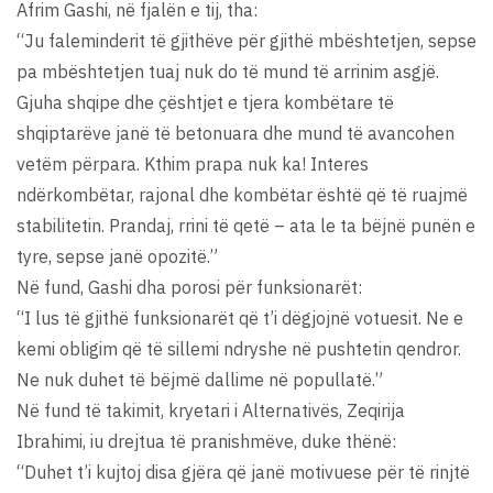
Afrim Gashi, në fjalën e tij, tha:
“Ju faleminderit të gjithëve për gjithë mbështetjen, sepse
pa mbështetjen tuaj nuk do të mund të arrinim asgjë.
Gjuha shqipe dhe çështjet e tjera kombëtare të
shqiptarëve janë të betonuara dhe mund të avancohen
vetëm përpara. Kthim prapa nuk ka! Interes
ndërkombëtar, rajonal dhe kombëtar është që të ruajmë
stabilitetin. Prandaj, rrini të qetë – ata le ta bëjnë punën e
tyre, sepse janë opozitë.”
Në fund, Gashi dha porosi për funksionarët:
“I lus të gjithë funksionarët që t’i dëgjojnë votuesit. Ne e
kemi obligim që të sillemi ndryshe në pushtetin qendror.
Ne nuk duhet të bëjmë dallime në popullatë.”
Në fund të takimit, kryetari i Alternativës, Zeqirija
Ibrahimi, iu drejtua të pranishmëve, duke thënë:
“Duhet t’i kujtoj disa gjëra që janë motivuese për të rinjtë