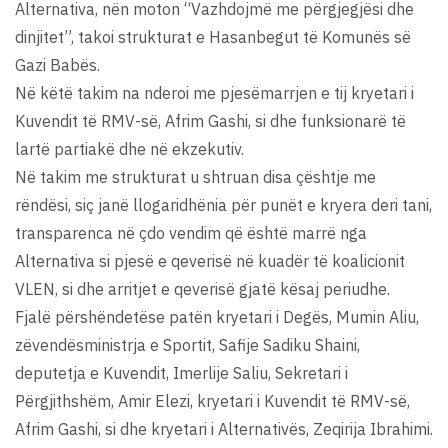
Alternativa, nën moton “Vazhdojmë me përgjegjësi dhe
dinjitet”, takoi strukturat e Hasanbegut të Komunës së
Gazi Babës.
Në këtë takim na nderoi me pjesëmarrjen e tij kryetari i
Kuvendit të RMV-së, Afrim Gashi, si dhe funksionarë të
lartë partiakë dhe në ekzekutiv.
Në takim me strukturat u shtruan disa çështje me
rëndësi, siç janë llogaridhënia për punët e kryera deri tani,
transparenca në çdo vendim që është marrë nga
Alternativa si pjesë e qeverisë në kuadër të koalicionit
VLEN, si dhe arritjet e qeverisë gjatë kësaj periudhe.
Fjalë përshëndetëse patën kryetari i Degës, Mumin Aliu,
zëvendësministrja e Sportit, Safije Sadiku Shaini,
deputetja e Kuvendit, Imerlije Saliu, Sekretari i
Përgjithshëm, Amir Elezi, kryetari i Kuvendit të RMV-së,
Afrim Gashi, si dhe kryetari i Alternativës, Zeqirija Ibrahimi.