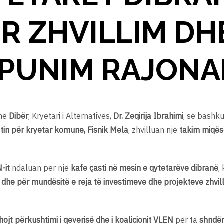
R ZHVILLIM DH
PUNIM RAJONA
 në
Dibër
, Kryetari i Alternativës,
Dr. Zeqirija Ibrahimi
, së bashk
tin për kryetar komune, Fisnik Mela
, zhvilluan një
takim miqëso
-it
ndaluan për një
kafe çasti në mesin e qytetarëve dibranë
,
 si dhe për mundësitë e reja të investimeve dhe projekteve zhvil
hojt përkushtimi i qeverisë dhe i koalicionit VLEN
për ta
shndër