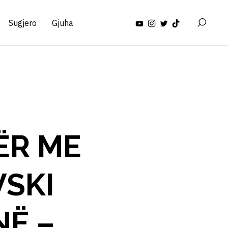
Sugjero
Gjuha
ËR ME
VSKI
NË –