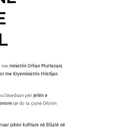
E
L
u me
ministrin Orhan Murtezani
,
r me Kryeministrin Hristijan
 ku biseduan për
jetën e
limore
që do ta çojnë Dibrën
ruar pikën kufitare në Bllatë në