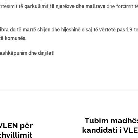
ehtësimit të
qarkullimit të njerëzve dhe mallrave
dhe forcimit t
ibra do të marrë shijen dhe hijeshinë e saj të vërtetë pas 19 te
 të komunës
.
bashkëpunim dhe dinjitet!
Tubim madhësh
 VLEN për
kandidati i VL
hvillimit