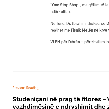
“One Stop Shop”
, me qëllim të l
ndërkufitar
.
Në fund, Dr. Ibrahimi theksoi se
D
realitet me
Fisnik Melën në krye
VLEN për Dibrën – për zhvillim, 
Previous Reading
Studeniçani në prag të fitores –
vazhdimësinë e ndryshimit dhe z