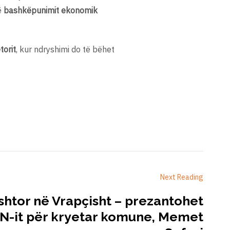
ë
bashkëpunimit ekonomik
torit
, kur ndryshimi do të bëhet
Next Reading
tor në Vrapçisht – prezantohet
EN-it për kryetar komune, Memet