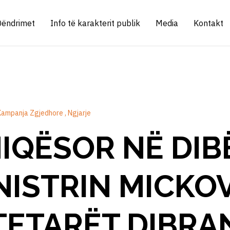
Qëndrimet
Info të karakterit publik
Media
Kontakt
Kampanja Zgjedhore
Ngjarje
IQËSOR NË DIB
NISTRIN MICKO
TETARËT DIBRA