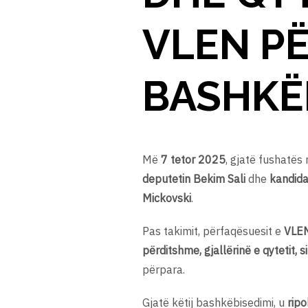
VLEN PË
BASHKË
Më
7 tetor 2025
, gjatë fushatës
deputetin Bekim Sali
dhe
kandida
Mickovski
.
Pas takimit, përfaqësuesit e
VLEN
përditshme, gjallërinë e qytetit,
përpara.
Gjatë këtij bashkëbisedimi, u
ripo