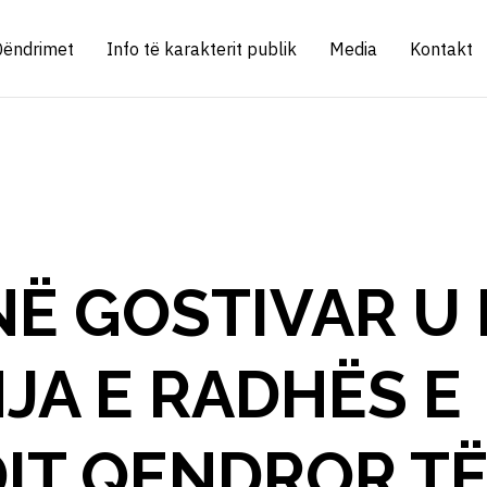
Qëndrimet
Info të karakterit publik
Media
Kontakt
NË GOSTIVAR U
JA E RADHËS E
IT QENDROR T