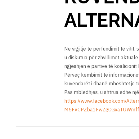
ALTERN
Në vigjilje të përfundimit të vit
u diskutua për zhvillimet aktuale 
ngjeshjen e partive të koalicioni
Përveç këmbimit të informacionev
kuvendarët i dhanë mbështetje të
Pas mbledhjes, u shtrua edhe një 
https://www.facebook.com/Alt
M5FVCPZba1FwZgCGxaTUWmff