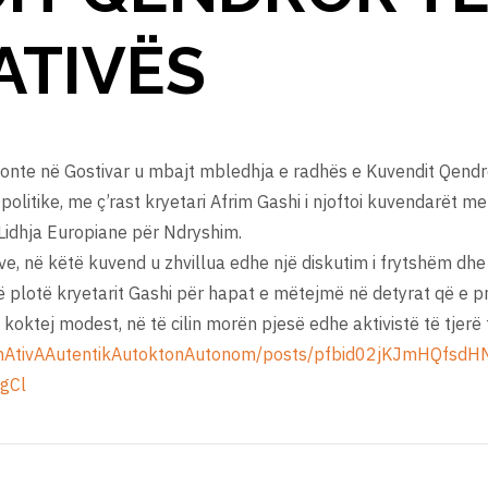
ATIVËS
it, sonte në Gostivar u mbajt mbledhja e radhës e Kuvendit Qend
politike, me ç’rast kryetari Afrim Gashi i njoftoi kuvendarët m
t Lidhja Europiane për Ndryshim.
e, në këtë kuvend u zhvillua edhe një diskutim i frytshëm dhe
 plotë kryetarit Gashi për hapat e mëtejmë në detyrat që e pr
koktej modest, në të cilin morën pjesë edhe aktivistë të tjerë 
ernAtivAAutentikAutoktonAutonom/posts/pfbid02jKJmHQfs
gCl