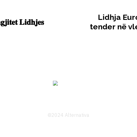
Lidhja Eur
𝐢𝐭𝐞𝐭 𝐋𝐢𝐝𝐡𝐣𝐞𝐬
tender në vl
©2024 Alternativa