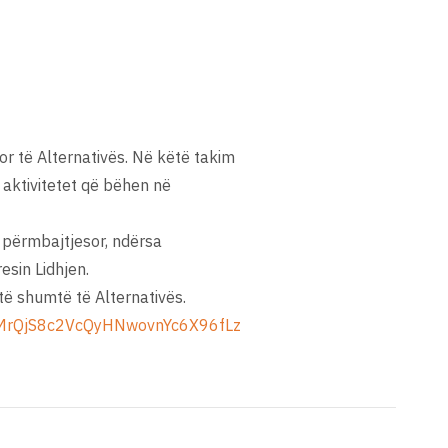
ror të Alternativës. Në këtë takim
e aktivitetet që bëhen në
 përmbajtjesor, ndërsa
esin Lidhjen.
të shumtë të Alternativës.
dHMrQjS8c2VcQyHNwovnYc6X96fLz