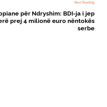
Next Reading
opiane për Ndryshim: BDI-ja i jep
erë prej 4 milionë euro nëntokës
serbe