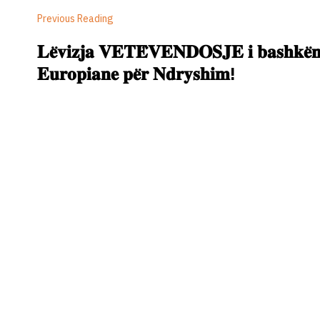
Previous Reading
𝐋𝐞̈𝐯𝐢𝐳𝐣𝐚 𝐕𝐄𝐓𝐄̈𝐕𝐄𝐍𝐃𝐎𝐒𝐉𝐄 𝐢 𝐛𝐚𝐬𝐡𝐤𝐞̈𝐧𝐠
𝐄𝐮𝐫𝐨𝐩𝐢𝐚𝐧𝐞 𝐩𝐞̈𝐫 𝐍𝐝𝐫𝐲𝐬𝐡𝐢𝐦!