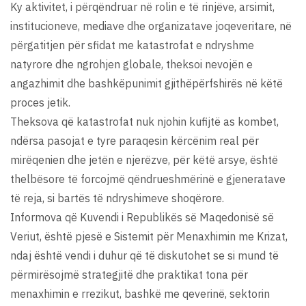
Ky aktivitet, i përqëndruar në rolin e të rinjëve, arsimit,
institucioneve, mediave dhe organizatave joqeveritare, në
përgatitjen për sfidat me katastrofat e ndryshme
natyrore dhe ngrohjen globale, theksoi nevojën e
angazhimit dhe bashkëpunimit gjithëpërfshirës në këtë
proces jetik.
Theksova që katastrofat nuk njohin kufijtë as kombet,
ndërsa pasojat e tyre paraqesin kërcënim real për
mirëqenien dhe jetën e njerëzve, për këtë arsye, është
thelbësore të forcojmë qëndrueshmërinë e gjeneratave
të reja, si bartës të ndryshimeve shoqërore.
Informova që Kuvendi i Republikës së Maqedonisë së
Veriut, është pjesë e Sistemit për Menaxhimin me Krizat,
ndaj është vendi i duhur që të diskutohet se si mund të
përmirësojmë strategjitë dhe praktikat tona për
menaxhimin e rrezikut, bashkë me qeverinë, sektorin