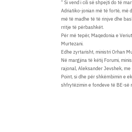
“ Si vend i cili së shpejti do të 
Adriatiko-jonian më të fortë, më 
më të madhe të të rinjve dhe bash
rritje të përbashkët.
Për më tepër, Maqedonia e Veriut 
Murtezani.
Edhe zyrtarisht, ministri Orhan M
Në margjina të këtij Forumi, mini
rajonal, Aleksander Jevshek, me të
Point, si dhe për shkëmbimin e e
shfrytëzimin e fondeve të BE-së 