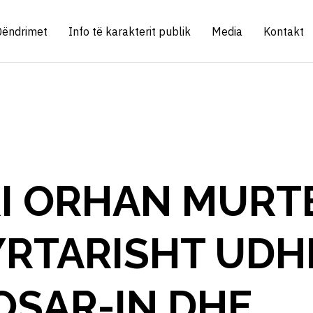
Qëndrimet
Info të karakterit publik
Media
Kontakt
RI ORHAN MURT
YRTARISHT UD
OSAR-IN DHE