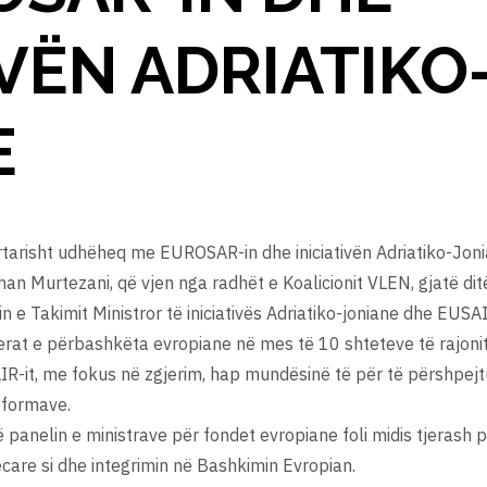
IVËN ADRIATIKO
E
rtarisht udhëheq me EUROSAR-in dhe iniciativën Adriatiko-Jon
rhan Murtezani, që vjen nga radhët e Koalicionit VLEN, gjatë di
 e Takimit Ministror të iniciativës Adriatiko-joniane dhe EUSAIR
erat e përbashkëta evropiane në mes të 10 shteteve të rajonit 
SAIR-it, me fokus në zgjerim, hap mundësinë të për të përshpej
eformave.
në panelin e ministrave për fondet evropiane foli midis tjerash
care si dhe integrimin në Bashkimin Evropian.