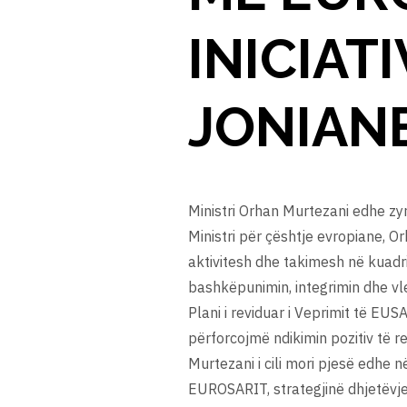
INICIAT
JONIAN
Ministri Orhan Murtezani edhe zy
Ministri për çështje evropiane, O
aktivitesh dhe takimesh në kuadrin
bashkëpunimin, integrimin dhe vl
Plani i reviduar i Veprimit të EU
përforcojmë ndikimin pozitiv të r
Murtezani i cili mori pjesë edhe 
EUROSARIT, strategjinë dhjetëvje