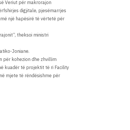
ë së Veriut për makrorajon
rfshirjes digjitale, pjesëmarrjes
jmë një hapësirë të vërtetë për
jonit”, theksoi ministri
atiko-Joniane.
en për kohezion dhe zhvillim
kuadër të projektit të ri Facility
anë mjete të rëndësishme për