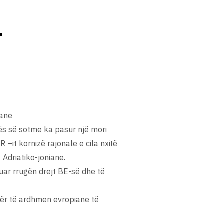
-
iane
tës së sotme ka pasur një mori
 –it kornizë rajonale e cila nxitë
Adriatiko-joniane.
tuar rrugën drejt BE-së dhe të
 për të ardhmen evropiane të