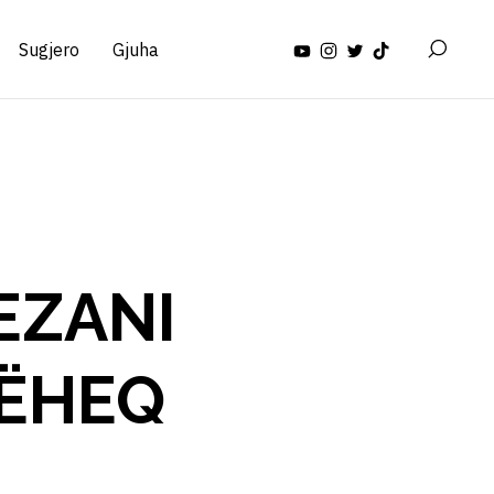
Sugjero
Gjuha
EZANI
HËHEQ