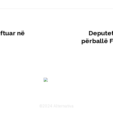
 ftuar në
Deputet
përballë F
©2024 Alternativa