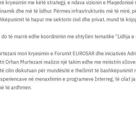
marrë kryesimin me këtë strategji, e ndava vizionin e Maqedonis
dinamik dhe më të lidhur. Përmes infrastrukturës më të mirë, pë
këpunimit të hapur me sektorin civil dhe privat, mund të krijo
do të marrë edhe koordinimin me shtyllën tematike “Lidhja e ra
urtezani mori kryesimin e Forumit EUROSAR dhe iniciativës Adri
stri Orhan Murtezani realizoi një takim edhe me ministrin sllov
 cilin diskutuan për mundësitë e thellimit të bashkëpunimit në 
ksperiencave në menaxhimin e programeve Interreg, të cilat j
në të ardhmen.