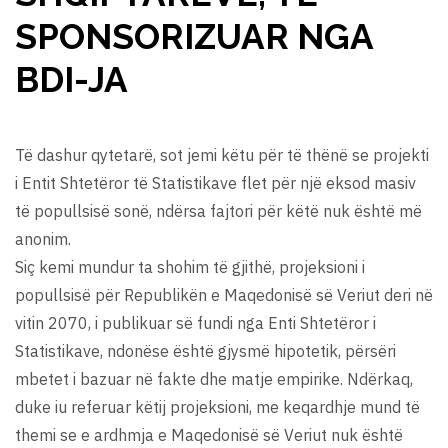
SPONSORIZUAR NGA
BDI-JA
Të dashur qytetarë, sot jemi këtu për të thënë se projekti
i Entit Shtetëror të Statistikave flet për një eksod masiv
të popullsisë sonë, ndërsa fajtori për këtë nuk është më
anonim.
Siç kemi mundur ta shohim të gjithë, projeksioni i
popullsisë për Republikën e Maqedonisë së Veriut deri në
vitin 2070, i publikuar së fundi nga Enti Shtetëror i
Statistikave, ndonëse është gjysmë hipotetik, përsëri
mbetet i bazuar në fakte dhe matje empirike. Ndërkaq,
duke iu referuar këtij projeksioni, me keqardhje mund të
themi se e ardhmja e Maqedonisë së Veriut nuk është