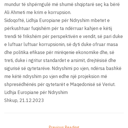
mundur të shpërngulë më shumë shqiptarë seç ka bërë
Ali Ahmeti me krim e korrupsion.
Sidoqoftë, Lidhja Europiane për Ndryshim mbetet e
përkushtuar fuqishëm për ta ndërruar kahjen e këtij
trendi të frikshëm për perspektivën e vendit, së pari duke
e luftuar luftuar korrupsionin, së dyti duke ofruar masa
dhe politika efikase për mirëqenie ekonomike dhe, së
treti, duke i ngritur standardet e arsimit, drejtësisë dhe
sigurisë së qytetarëve. Ndryshimi po vjen, ndërsa bashkë
me këtë ndryshim po vjen edhe një projeksion më
shpresëdhënës për qytetarët e Maqedonisë së Veriut.
Lidhja Europiane për Ndryshim
Shkup, 21.12.2023
Previous Reading