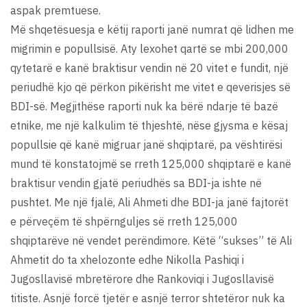
aspak premtuese.
Më shqetësuesja e këtij raporti janë numrat që lidhen me
migrimin e popullsisë. Aty lexohet qartë se mbi 200,000
qytetarë e kanë braktisur vendin në 20 vitet e fundit, një
periudhë kjo që përkon pikërisht me vitet e qeverisjes së
BDI-së. Megjithëse raporti nuk ka bërë ndarje të bazë
etnike, me një kalkulim të thjeshtë, nëse gjysma e kësaj
popullsie që kanë migruar janë shqiptarë, pa vështirësi
mund të konstatojmë se rreth 125,000 shqiptarë e kanë
braktisur vendin gjatë periudhës sa BDI-ja ishte në
pushtet. Me një fjalë, Ali Ahmeti dhe BDI-ja janë fajtorët
e përveçëm të shpërnguljes së rreth 125,000
shqiptarëve në vendet perëndimore. Këtë “sukses” të Ali
Ahmetit do ta xhelozonte edhe Nikolla Pashiqi i
Jugosllavisë mbretërore dhe Rankoviqi i Jugosllavisë
titiste. Asnjë forcë tjetër e asnjë terror shtetëror nuk ka