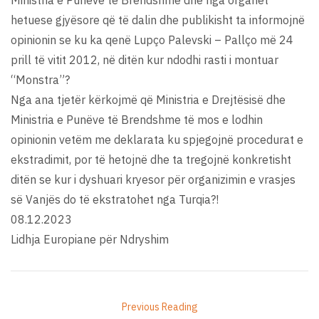
hetuese gjyësore që të dalin dhe publikisht ta informojnë
opinionin se ku ka qenë Lupço Palevski – Pallço më 24
prill të vitit 2012, në ditën kur ndodhi rasti i montuar
“Monstra”?
Nga ana tjetër kërkojmë që Ministria e Drejtësisë dhe
Ministria e Punëve të Brendshme të mos e lodhin
opinionin vetëm me deklarata ku spjegojnë procedurat e
ekstradimit, por të hetojnë dhe ta tregojnë konkretisht
ditën se kur i dyshuari kryesor për organizimin e vrasjes
së Vanjës do të ekstratohet nga Turqia?!
08.12.2023
Lidhja Europiane për Ndryshim
Previous Reading