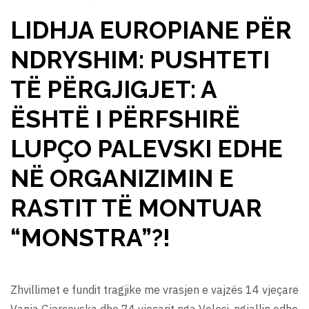
LIDHJA EUROPIANE PËR
NDRYSHIM: PUSHTETI
TË PËRGJIGJET: A
ËSHTË I PËRFSHIRË
LUPÇO PALEVSKI EDHE
NË ORGANIZIMIN E
RASTIT TË MONTUAR
“MONSTRA”?!
Zhvillimet e fundit tragjike me vrasjen e vajzës 14 vjeçare
Vanja Gjorçevska dhe 74 vjeçarit nga Velesi, ngjallin edhe