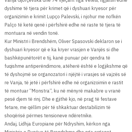
dyshime të tjera për krimet që i dyshuari kryesor për
organizimin e krimit Lupço Palevski, i njohur me nofkën
Palço të ketë qenë i përfshirë edhe në raste të tjera të
montuara në vendin tonë.
Kur Ministri i Brendshëm, Oliver Spasovski deklaron se i
dyshuari kryesor që e ka kryer vrasjen e Vanjës si dhe
bashkëpunëtorët e tij, kanë punuar për qendra të
fuqishme antiperëndimore, atëherë është e logjikshme që
të dyshojmë se organozatori i njëjtë i vrasjes së vajzës së
re Vanja, të jetë i përfshirë edhe në organizoimin e rastit
të montuar “Monstra”, ku në mënyrë makabre u vranë
pesë djem të rinj. Dhe e gjithë kjo, në prag të festave
fetare, me qëllim për të shkaktuar destabilizim të
shoqërisë përmes tensioneve ndëretnike.
Andaj, Lidhja Europiane për Ndryshim, kërkon nga
Ministria e Punëve të Brendshme dhe nga organet