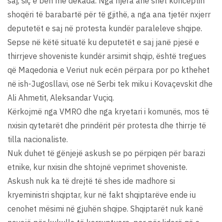
saj, siç e bën me dekada. Nga njëra anë shet konceptin
shoqëri të barabartë për të gjithë, a nga ana tjetër nxjerr
deputetët e saj në protesta kundër paraleleve shqipe.
Sepse në këtë situatë ku deputetët e saj janë pjesë e
thirrjeve shoveniste kundër arsimit shqip, është tregues
që Maqedonia e Veriut nuk ecën përpara por po kthehet
në ish-Jugosllavi, ose në Serbi tek miku i Kovaçevskit dhe
Ali Ahmetit, Aleksandar Vuçiq.
Kërkojmë nga VMRO dhe nga kryetari i komunës, mos të
nxisin qytetarët dhe prindërit për protesta dhe thirrje të
tilla nacionaliste.
Nuk duhet të gënjejë askush se po përpiqen për barazi
etnike, kur nxisin dhe shtojnë veprimet shoveniste.
Askush nuk ka të drejtë të shes ide madhore si
kryeministri shqiptar, kur në fakt shqiptarëve ende iu
cenohet mësimi në gjuhën shqipe. Shqiptarët nuk kanë