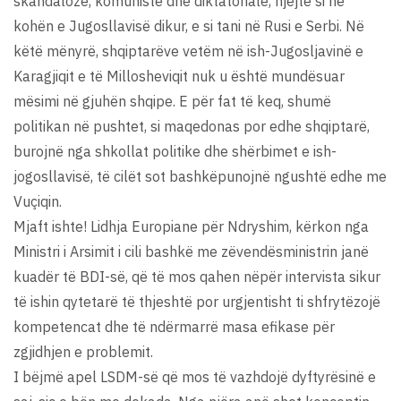
skandaloze, komuniste dhe diktatoriale, njejtë si në
kohën e Jugosllavisë dikur, e si tani në Rusi e Serbi. Në
këtë mënyrë, shqiptarëve vetëm në ish-Jugosljavinë e
Karagjiqit e të Millosheviqit nuk u është mundësuar
mësimi në gjuhën shqipe. E për fat të keq, shumë
politikan në pushtet, si maqedonas por edhe shqiptarë,
burojnë nga shkollat politike dhe shërbimet e ish-
jogosllavisë, të cilët sot bashkëpunojnë ngushtë edhe me
Vuçiqin.
Mjaft ishte! Lidhja Europiane për Ndryshim, kërkon nga
Ministri i Arsimit i cili bashkë me zëvendësministrin janë
kuadër të BDI-së, që të mos qahen nëpër intervista sikur
të ishin qytetarë të thjeshtë por urgjentisht ti shfrytëzojë
kompetencat dhe të ndërmarrë masa efikase për
zgjidhjen e problemit.
I bëjmë apel LSDM-së që mos të vazhdojë dyftyrësinë e