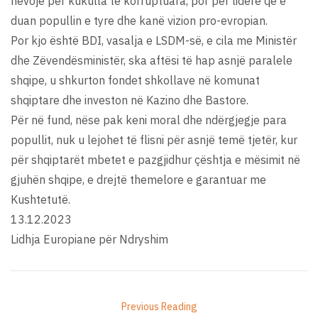
nevojë për kukulla të korruptuara, por për liderë që e
duan popullin e tyre dhe kanë vizion pro-evropian.
Por kjo është BDI, vasalja e LSDM-së, e cila me Ministër
dhe Zëvendësministër, ska aftësi të hap asnjë paralele
shqipe, u shkurton fondet shkollave në komunat
shqiptare dhe investon në Kazino dhe Bastore.
Për në fund, nëse pak keni moral dhe ndërgjegje para
popullit, nuk u lejohet të flisni për asnjë temë tjetër, kur
për shqiptarët mbetet e pazgjidhur çështja e mësimit në
gjuhën shqipe, e drejtë themelore e garantuar me
Kushtetutë.
13.12.2023
Lidhja Europiane për Ndryshim
Previous Reading