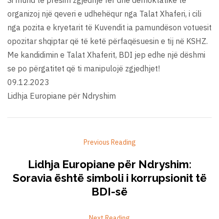
organizoj një qeveri e udhehëqur nga Talat Xhaferi, i cili
nga pozita e kryetarit të Kuvendit ia pamundëson votuesit
opozitar shqiptar që të ketë përfaqësuesin e tij në KSHZ.
Me kandidimin e Talat Xhaferit, BDI jep edhe një dëshmi
se po përgatitet që ti manipulojë zgjedhjet!
09.12.2023
Lidhja Europiane për Ndryshim
Previous Reading
Lidhja Europiane për Ndryshim:
Soravia është simboli i korrupsionit të
BDI-së
Next Reading