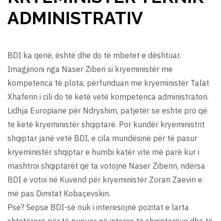
ADMINISTRATIV
BDI ka qenë, është dhe do të mbetet e dështuar.
Imagjinoni nga Naser Ziberi si kryeministër me
kompetenca të plota, përfunduan me kryeministër Talat
Xhaferin i cili do të ketë vetë kompetenca administratori.
Lidhja Europiane për Ndryshim, patjetër se eshte pro që
te ketë kryeministër shqiptarë. Por kundër kryeministrit
shqiptar janë vetë BDI, e cila mundësinë për të pasur
kryeministër shqiptar e humbi katër vite më parë kur i
mashtroi shqiptarët që ta votojnë Naser Ziberin, ndërsa
BDI e votoi në Kuvend për kryeministër Zoran Zaevin e
më pas Dimitat Kobaçevskin.
Pse? Sepse BDI-së nuk i interesojnë pozitat e larta
shtetërore për të punuar në interes të shqiptarëve dhe të