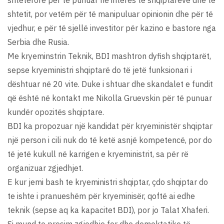
shtetit, por vetëm për të manipuluar opinionin dhe për të
vjedhur, e për të sjellë investitor për kazino e bastore nga
Serbia dhe Rusia.
Me kryeminstrin Teknik, BDI mashtron dyfish shqiptarët,
sepse kryeministri shqiptarë do të jetë funksionari i
dështuar në 20 vite. Duke i shtuar dhe skandalet e fundit
që është në kontakt me Nikolla Gruevskin për të punuar
kundër opozitës shqiptare.
BDI ka propozuar një kandidat për kryeministër shqiptar
një person i cili nuk do të ketë asnjë kompetencë, por do
të jetë kukull në karrigen e kryeministrit, sa për rë
organizuar zgjedhjet.
E kur jemi bash te kryeministri shqiptar, çdo shqiptar do
te ishte i pranueshëm për kryeminisër, qoftë ai edhe
teknik (sepse aq ka kapacitet BDI), por jo Talat Xhaferi.
Si mund te presim zgjedhje fer dhe demoktatike të