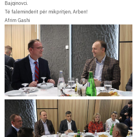
Bajqinovci.
Të faleminderit për mikpritjen, Arben!
Afrim Gashi