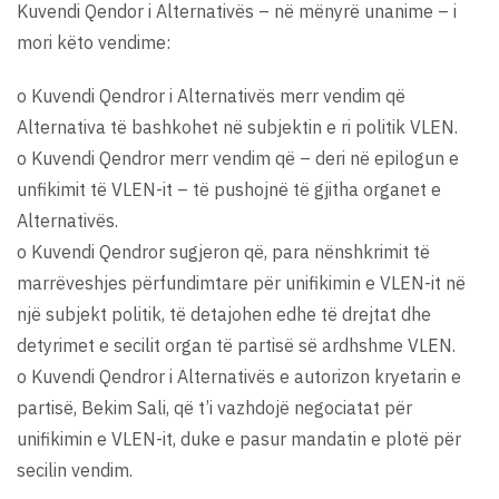
Kuvendi Qendor i Alternativës – në mënyrë unanime – i
mori këto vendime:
o Kuvendi Qendror i Alternativës merr vendim që
Alternativa të bashkohet në subjektin e ri politik VLEN.
o Kuvendi Qendror merr vendim që – deri në epilogun e
unfikimit të VLEN-it – të pushojnë të gjitha organet e
Alternativës.
o Kuvendi Qendror sugjeron që, para nënshkrimit të
marrëveshjes përfundimtare për unifikimin e VLEN-it në
një subjekt politik, të detajohen edhe të drejtat dhe
detyrimet e secilit organ të partisë së ardhshme VLEN.
o Kuvendi Qendror i Alternativës e autorizon kryetarin e
partisë, Bekim Sali, që t’i vazhdojë negociatat për
unifikimin e VLEN-it, duke e pasur mandatin e plotë për
secilin vendim.