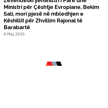
Zëvendëskryeministri i Parë dhe
Ministri për Çështje Evropiane, Bekim
Sali, mori pjesë në mbledhjen e
Këshillit për Zhvillim Rajonal të
Barabartë
4 Maj, 2026