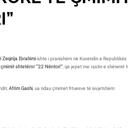
I”
i Zeqirija Ibrahimi
ishte i pranishëm në Kuvendin e Republikës
ë
çmimit shtetëror “22 Nëntori”
, që jepet me rastin e shënimit 
ndit,
Afrim Gashi
, ua ndau çmimet fituesve të sivjetshëm: