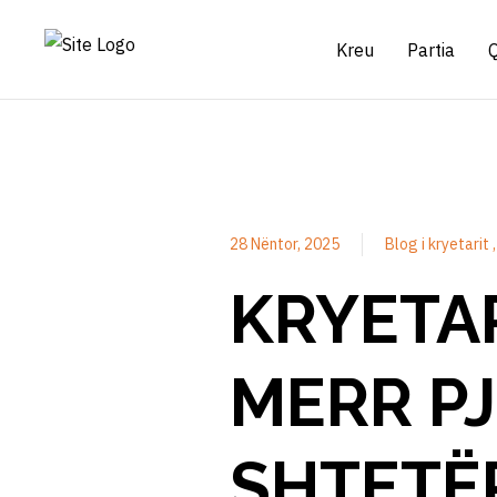
Kreu
Partia
28 Nëntor, 2025
Blog i kryetarit
KRYETAR
MERR P
SHTETËR