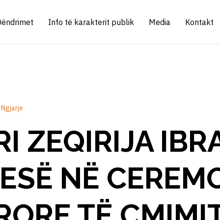
Qëndrimet
Info të karakterit publik
Media
Kontakt
Ngjarje
I ZEQIRIJA IBR
JESË NË CEREM
ORE TË ÇMIMIT