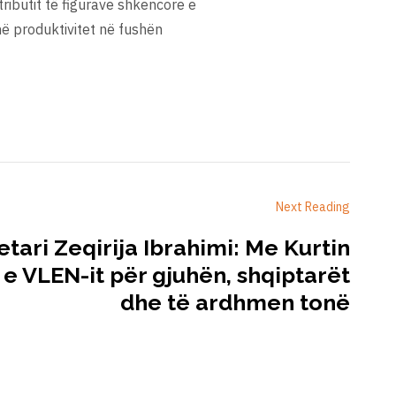
tributit të figurave shkencore e
më produktivitet në fushën
Next Reading
etari Zeqirija Ibrahimi: Me Kurtin
 e VLEN-it për gjuhën, shqiptarët
dhe të ardhmen tonë