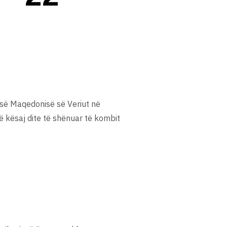
 së Maqedonisë së Veriut në
të kësaj dite të shënuar të kombit