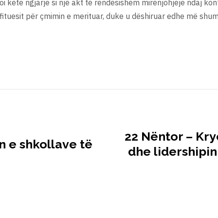
oi këtë ngjarje si një akt të rëndësishëm mirënjohjeje ndaj kon
oi fituesit për çmimin e merituar, duke u dëshiruar edhe më shu
22 Nëntor – Kry
n e shkollave të
dhe lidershipin