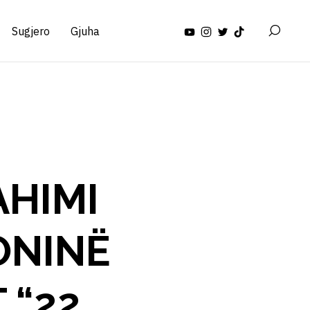
Sugjero
Gjuha
AHIMI
ONINË
 “22