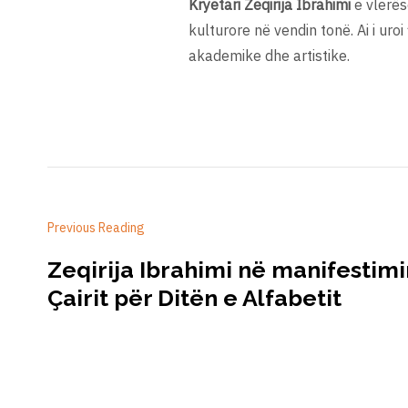
Kryetari Zeqirija Ibrahimi
e vlerës
kulturore në vendin tonë. Ai i ur
akademike dhe artistike.
Previous Reading
Zeqirija Ibrahimi në manifestimi
Çairit për Ditën e Alfabetit