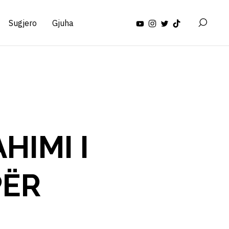
Sugjero
Gjuha
HIMI I
PËR