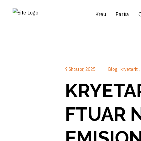
Kreu
Partia
9 Shtator, 2025
Blog i kryetarit
KRYETAR
FTUAR N
EMISION