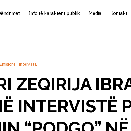
Qëndrimet
Info të karakterit publik
Media
Kontakt
Emisione
Intervista
I ZEQIRIJA IBRA
Ë INTERVISTË 
IN “PODGO” NË