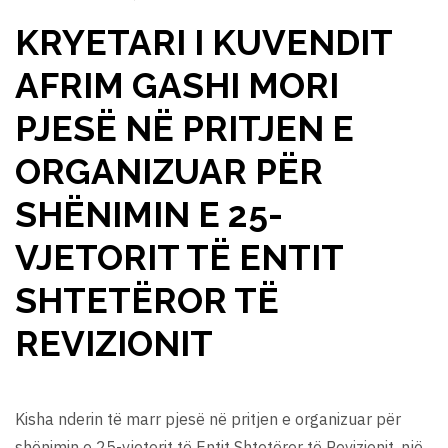
KRYETARI I KUVENDIT
AFRIM GASHI MORI
PJESË NË PRITJEN E
ORGANIZUAR PËR
SHËNIMIN E 25-
VJETORIT TË ENTIT
SHTETËROR TË
REVIZIONIT
Kisha nderin të marr pjesë në pritjen e organizuar për
shënimin e 25-vjetorit të Entit Shtetëror të Revizionit, një