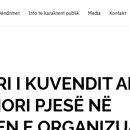
Qëndrimet
Info të karakterit publik
Media
Kontakt
I I KUVENDIT 
ORI PJESË NË
EN E ORGANIZU