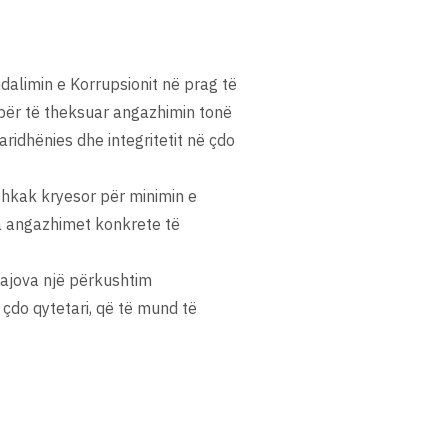
dalimin e Korrupsionit në prag të
 për të theksuar angazhimin tonë
ridhënies dhe integritetit në çdo
 shkak kryesor për minimin e
va angazhimet konkrete të
urajova një përkushtim
 çdo qytetari, që të mund të