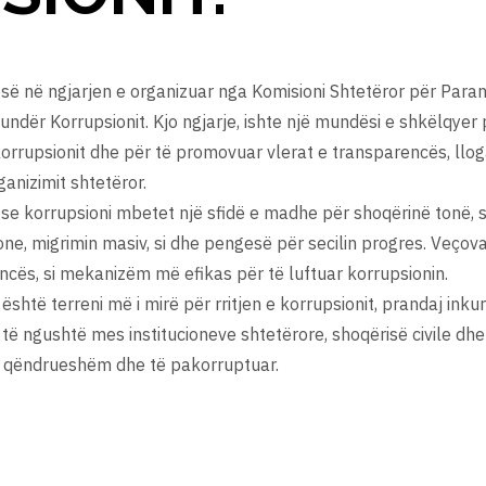
së në ngjarjen e organizuar nga Komisioni Shtetëror për Paran
ndër Korrupsionit. Kjo ngjarje, ishte një mundësi e shkëlqyer
rrupsionit dhe për të promovuar vlerat e transparencës, lloga
anizimit shtetëror.
a se korrupsioni mbetet një sfidë e madhe për shoqërinë tonë,
ione, migrimin masiv, si dhe pengesë për secilin progres. Veço
ncës, si mekanizëm më efikas për të luftuar korrupsionin.
është terreni më i mirë për rritjen e korrupsionit, prandaj ink
ë ngushtë mes institucioneve shtetërore, shoqërisë civile dhe
të qëndrueshëm dhe të pakorruptuar.