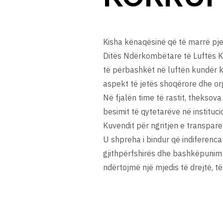
Kisha kënaqësinë që të marrë pje
Ditës Ndërkombëtare të Luftës Ku
të përbashkët në luftën kundër ko
aspekt të jetës shoqërore dhe org
Në fjalën time të rastit, theksov
besimit të qytetarëve në instituc
Kuvendit për ngritjen e transpare
U shpreha i bindur që indiferenca 
gjithpërfshirës dhe bashkëpunim t
ndërtojmë një mjedis të drejtë, 