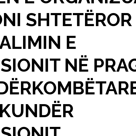
ONI SHTETËROR
ALIMIN E
IONIT NË PRAG
NDËRKOMBËTARE
 KUNDËR
SIONIT.