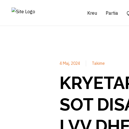
Kreu
Partia
4 Maj, 2024
Takime
KRYETAR
SOT DIS
LVV DH