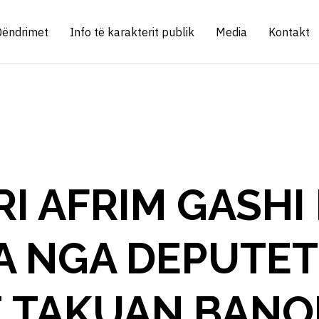
Qëndrimet
Info të karakterit publik
Media
Kontakt
I AFRIM GASHI 
A NGA DEPUTET
E TAKUAN BANO