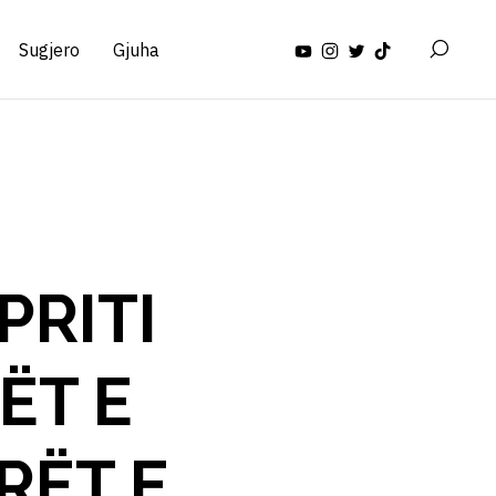
Sugjero
Gjuha
PRITI
ËT E
RËT E