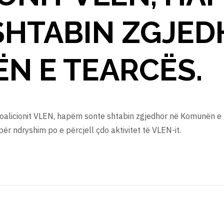
SHTABIN ZGJED
N E TEARCËS.
oalicionit VLEN, hapëm sonte shtabin zgjedhor në Komunën e 
për ndryshim po e përcjell çdo aktivitet të VLEN-it.