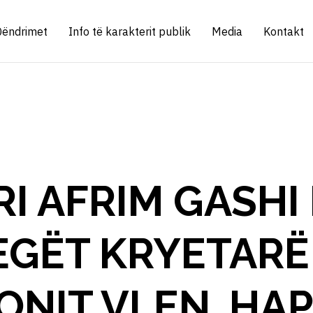
Qëndrimet
Info të karakterit publik
Media
Kontakt
I AFRIM GASHI
EGËT KRYETARË
ONIT VLEN, HA