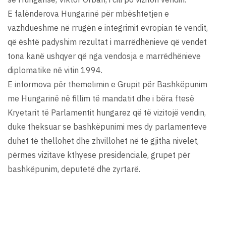
E falënderova Hungarinë për mbështetjen e
vazhdueshme në rrugën e integrimit evropian të vendit,
që është padyshim rezultat i marrëdhënieve që vendet
tona kanë ushqyer që nga vendosja e marrëdhënieve
diplomatike në vitin 1994.
E informova për themelimin e Grupit për Bashkëpunim
me Hungarinë në fillim të mandatit dhe i bëra ftesë
Kryetarit të Parlamentit hungarez që të vizitojë vendin,
duke theksuar se bashkëpunimi mes dy parlamenteve
duhet të thellohet dhe zhvillohet në të gjitha nivelet,
përmes vizitave kthyese presidenciale, grupet për
bashkëpunim, deputetë dhe zyrtarë.