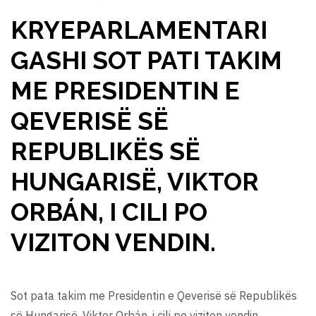
KRYEPARLAMENTARI
GASHI SOT PATI TAKIM
ME PRESIDENTIN E
QEVERISË SË
REPUBLIKËS SË
HUNGARISË, VIKTOR
ORBÁN, I CILI PO
VIZITON VENDIN.
Sot pata takim me Presidentin e Qeverisë së Republikës
së Hungarisë, Viktor Orbán, i cili po viziton vendin.