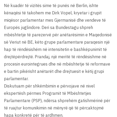
Në kuadër të vizitës sime të punës në Berlin, ishte
kënaqësi të takohem me Dirk Vopel, kryetar i grupit
miqësor parlamentar mes Gjermanisë dhe vendeve të
Europës juglindore. Deri sa Bundestagu shpreh
mbështetje të parezervë për anëtarësimin e Maqedonisë
së Veriut në BE, këto grupe parlamentare paraqesin një
hap të rëndësishëm në intensitetin e bashkëpunimit të
drejtëpërdrejtë. Prandaj, një meritë të rëndësishme në
procesin eurointegrues dhe në mbështetje të reformave
e bartin pikërisht anëtarët dhe drejtuesit e këtij grupi
parlamentar.
Diskutuam për shkëmbimin e përvojave në nivel
ekspertësh përmes Programit të Mbështetjes
Parlamentare (PSP), ndërsa shprehëm gatishmërinë për
të ruajtur komunikimin në mënyrë që të përcaktojmë
hapa konkretë për të ardhmen.