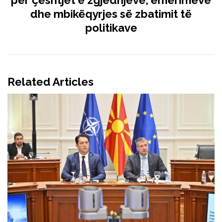
për çështjet e zgjedhjeve, emërimeve
dhe mbikëqyrjes së zbatimit të
politikave
Related Articles