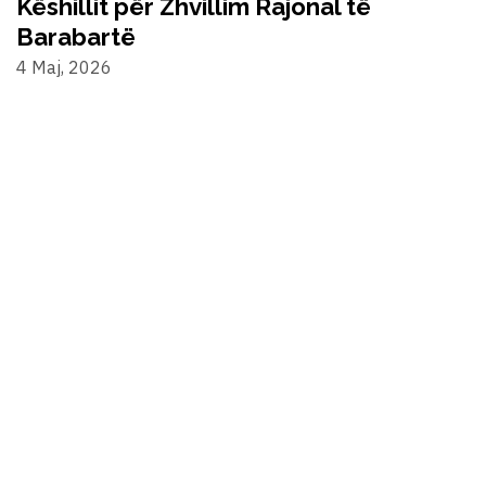
Këshillit për Zhvillim Rajonal të
Barabartë
4 Maj, 2026
©2024 Alternativa