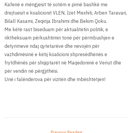
Kafenë e mëngjesit të sotëm e pimë bashkë me
drejtuesit e koalicionit VLEN, Izet Mexhiti, Arben Taravari,
Bilall Kasami, Zeqirija Ibrahimi dhe Bekim Qoku.
Me këtë rast biseduam për aktualitetin politik, e
riktheksuam përkushtimin tonë për përmbushjen e
detyrimeve ndaj qytetarëve dhe nevojën për
vazhdimësinë e këtij koalicioni shpresëdhënës e
frytdhënës për shqiptarët në Maqedoninë e Veriut dhe
për vendin në përgjithësi.
Unë i falënderova për vizitën dhe mbështetjen!
Previous Reading