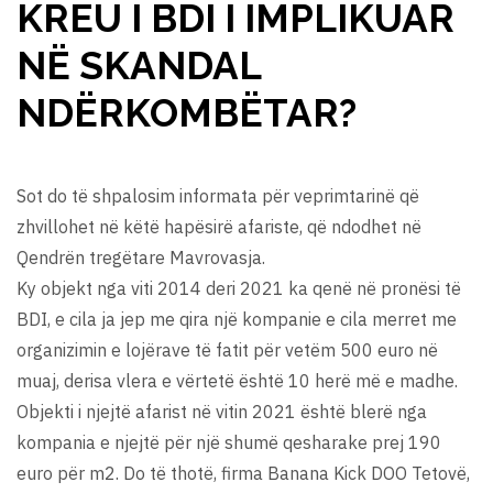
KREU I BDI I IMPLIKUAR
NË SKANDAL
NDËRKOMBËTAR?
Sot do të shpalosim informata për veprimtarinë që
zhvillohet në këtë hapësirë afariste, që ndodhet në
Qendrën tregëtare Mavrovasja.
Ky objekt nga viti 2014 deri 2021 ka qenë në pronësi të
BDI, e cila ja jep me qira një kompanie e cila merret me
organizimin e lojërave të fatit për vetëm 500 euro në
muaj, derisa vlera e vërtetë është 10 herë më e madhe.
Objekti i njejtë afarist në vitin 2021 është blerë nga
kompania e njejtë për një shumë qesharake prej 190
euro për m2. Do të thotë, firma Banana Kick DOO Tetovë,