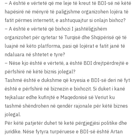
– A është e vërtetë që me leje të kreut të BDI-së në këtë
hapësirë në mënyrë të paligjshme organizohen lojëra të
fatit përmes internetit, e ashtuquajtur si onlajn bixhoz?
– A është e vërtetë që bixhozi I jashtëligjshëm
organizohet për qytetar të Turqisë dhe Shqipërisë që të
luajnë në këto platforma, pasi që lojërat e fatit janë të
ndaluara në shtetet e tyre?
– Nëse kjo është e vërtetë, a është BDI drejtpërdrejtë e
përfshirë në këtë biznis jolegal?
Tashmë është e dukshme që kryesia e BDI-së deri në fyt
është e përfshirë në biznezin e bixhozit. Si duket i kanë
tejkaluar edhe kufinjtë e Maqedonisë së Veriut ku
tashmë shëndrohen në qendër rajonale për këtë biznes
jolegal.
Për këtë patjetër duhet të ketë përgjegjësi politike dhe
juridike. Nëse fytyra turpëruese e BDI-së është Artan