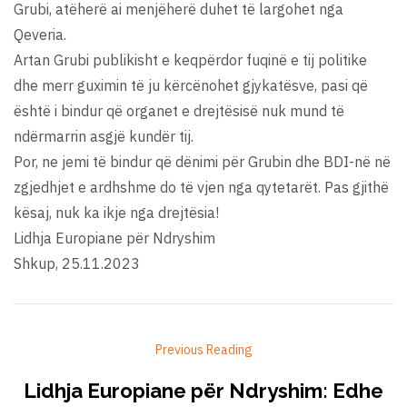
Grubi, atëherë ai menjëherë duhet të largohet nga
Qeveria.
Artan Grubi publikisht e keqpërdor fuqinë e tij politike
dhe merr guximin të ju kërcënohet gjykatësve, pasi që
është i bindur që organet e drejtësisë nuk mund të
ndërmarrin asgjë kundër tij.
Por, ne jemi të bindur që dënimi për Grubin dhe BDI-në në
zgjedhjet e ardhshme do të vjen nga qytetarët. Pas gjithë
kësaj, nuk ka ikje nga drejtësia!
Lidhja Europiane për Ndryshim
Shkup, 25.11.2023
Previous Reading
Lidhja Europiane për Ndryshim: Edhe