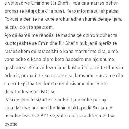
e vëllezërve Emir dhe Ilir Shefiti, nga qiramarrës bëhen
pronar të këtij objekti afarist. Këto informata i shpalosi
Fokusi, a deri te ne kanë ardhur edhe shumë detaje tjera
të cilat do t’i shpalosim.
Ajo që është me rëndësi të madhe që opinioni duhet ta
kuptoj është se Emiri dhe Ilir Shefiti nuk janë njerëz të
rastësishëm që rastësisht e kanë marrur me qira, e më
vonë edhe e kanë blerë këtë hapësirë me një shumë
qesharake. Këta vëllezër janë kusheri të parë të Elmedin
Ademit, pronarit të kompanisë së famshme Eurovia e cila
i merr të gjitha tenderet e rëndësishme dhe është
donator kryesor i BDI-së.
Pasi që jemi të sigurtë se bëhet fjalë edhe për një
skandal madhor nën drejtimin e oktapodit Sicilian të
udhëheqësisë së BDI-së, sot do të parashtrojmë disa
pyetje: