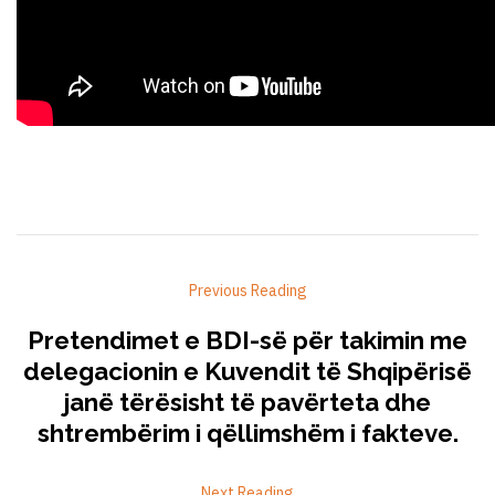
Previous Reading
Pretendimet e BDI-së për takimin me
delegacionin e Kuvendit të Shqipërisë
janë tërësisht të pavërteta dhe
shtrembërim i qëllimshëm i fakteve.
Next Reading