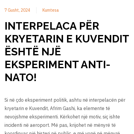
7 Gusht, 2024
Kumtesa
INTERPELACA PËR
KRYETARIN E KUVENDIT
ËSHTË NJË
EKSPERIMENT ANTI-
NATO!
Si në çdo eksperiment politik, ashtu në interpelacën për
kryetarin e Kuvendit, Afrim Gashi, ka elemente të
nevojshme eksperimenti. Kërkohet një motiv, siç ishte
incidenti në aeroport. Më pas, krijohet në mënyrë të
koordinuar një histeri në public, e më vonë në mënyrë