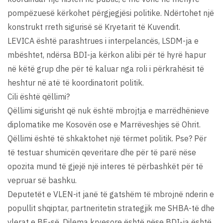
pompëzuesë kërkohet përgjegjësi politike. Ndërtohet një
konstrukt rreth sigurisë së Kryetarit të Kuvendit.
LEVICA është parashtrues i interpelancës, LSDM-ja e
mbështet, ndërsa BDI-ja kërkon alibi për të hyrë hapur
në këtë grup dhe për të kaluar nga roli i përkrahësit të
heshtur në atë të koordinatorit politik.
Cili është qëllimi?
Qëllimi sigurisht që nuk është mbrojtja e marrëdhënieve
diplomatike me Kosovën ose e Marrëveshjes së Ohrit.
Qëllimi është të shkaktohet një tërmet politik. Pse? Për
të testuar shumicën qeveritare dhe për të parë nëse
opozita mund të gjejë një interes të përbashkët për të
vepruar së bashku.
Deputetët e VLEN-it janë të gatshëm të mbrojnë nderin e
popullit shqiptar, partneritetin strategjik me SHBA-të dhe
vlerat e BE-së. Dilema kryesore është nëse BDI-ja është