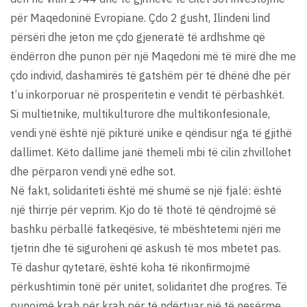
për Maqedoninë Evropiane. Çdo 2 gusht, Ilindeni lind
përsëri dhe jeton me çdo gjeneratë të ardhshme që
ëndërron dhe punon për një Maqedoni më të mirë dhe me
çdo individ, dashamirës të gatshëm për të dhënë dhe për
t’u inkorporuar në prosperitetin e vendit të përbashkët.
Si multietnike, multikulturore dhe multikonfesionale,
vendi ynë është një pikturë unike e qëndisur nga të gjithë
dallimet. Këto dallime janë themeli mbi të cilin zhvillohet
dhe përparon vendi ynë edhe sot.
Në fakt, solidariteti është më shumë se një fjalë: është
një thirrje për veprim. Kjo do të thotë të qëndrojmë së
bashku përballë fatkeqësive, të mbështetemi njëri me
tjetrin dhe të siguroheni që askush të mos mbetet pas.
Të dashur qytetarë, është koha të rikonfirmojmë
përkushtimin tonë për unitet, solidaritet dhe progres. Të
punojmë krah për krah për të ndërtuar një të nesërme