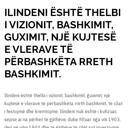
ILINDENI ËSHTË THELBI
I VIZIONIT, BASHKIMIT,
GUXIMIT, NJË KUJTESË
E VLERAVE TË
PËRBASHKËTA RRETH
BASHKIMIT.
Ilindeni është thelbi i vizionit, bashkimit, guximit, një
kujtesë e vlerave të përbashkëta rreth bashkimit, të cilat
i festojmë dhe kremtojmë. Ilindeni nuk është i kufizuar,
sepse ai na përket të gjithëve, duke filluar nga viti 1903,
deri në vitin 1944 dhe të gjithëve të cilët sot investojmë