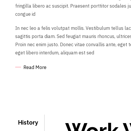
fringilla libero ac suscipit. Praesent porttitor sodales ju
congue id
In nec leo a felis volutpat mollis. Vestibulum tellus lacu
sagittis porta diam. Sed feugiat mauris rhoncus, ultrices 
Proin nec enim justo. Donec vitae convallis ante, ege
eget libero interdum, aliquam est sed
Read More
Work 
History