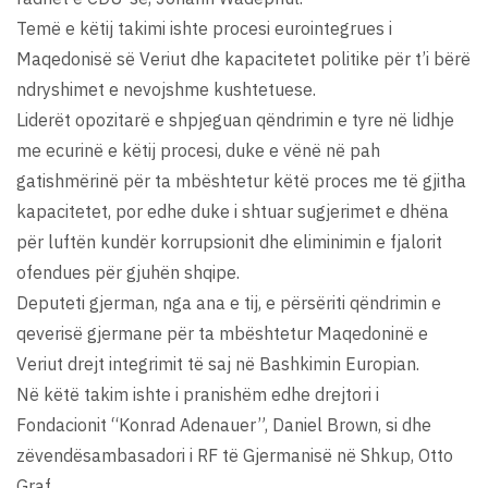
Temë e këtij takimi ishte procesi eurointegrues i
Maqedonisë së Veriut dhe kapacitetet politike për t’i bërë
ndryshimet e nevojshme kushtetuese.
Liderët opozitarë e shpjeguan qëndrimin e tyre në lidhje
me ecurinë e këtij procesi, duke e vënë në pah
gatishmërinë për ta mbështetur këtë proces me të gjitha
kapacitetet, por edhe duke i shtuar sugjerimet e dhëna
për luftën kundër korrupsionit dhe eliminimin e fjalorit
ofendues për gjuhën shqipe.
Deputeti gjerman, nga ana e tij, e përsëriti qëndrimin e
qeverisë gjermane për ta mbështetur Maqedoninë e
Veriut drejt integrimit të saj në Bashkimin Europian.
Në këtë takim ishte i pranishëm edhe drejtori i
Fondacionit “Konrad Adenauer”, Daniel Brown, si dhe
zëvendësambasadori i RF të Gjermanisë në Shkup, Otto
Graf.