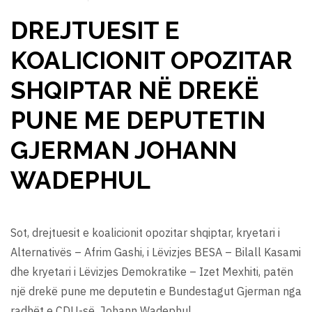
DREJTUESIT E
KOALICIONIT OPOZITAR
SHQIPTAR NË DREKË
PUNE ME DEPUTETIN
GJERMAN JOHANN
WADEPHUL
Sot, drejtuesit e koalicionit opozitar shqiptar, kryetari i
Alternativës – Afrim Gashi, i Lëvizjes BESA – Bilall Kasami
dhe kryetari i Lëvizjes Demokratike – Izet Mexhiti, patën
një drekë pune me deputetin e Bundestagut Gjerman nga
radhët e CDU-së, Johann Wadephul.