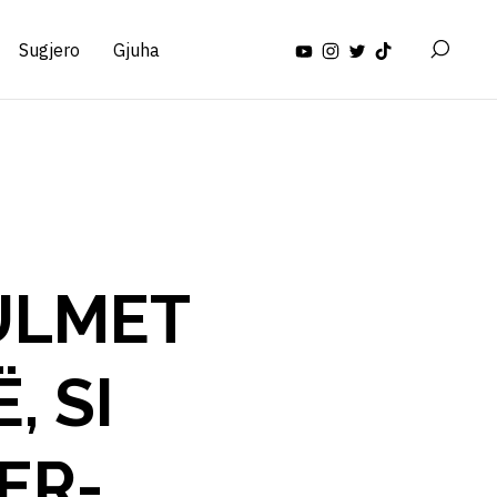
Sugjero
Gjuha
ULMET
, SI
ER-