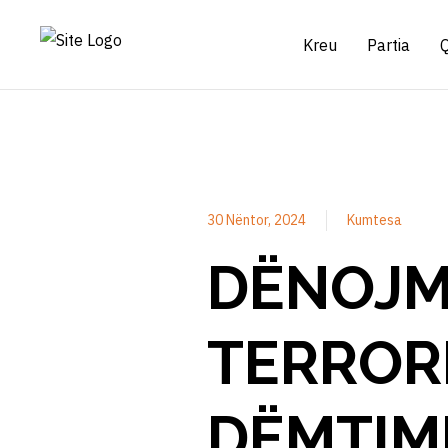
Kreu
Partia
30 Nëntor, 2024
Kumtesa
DËNOJM
TERRORI
DËMTIMI