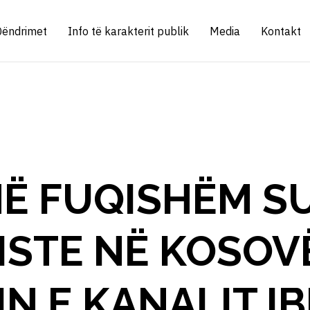
Qëndrimet
Info të karakterit publik
Media
Kontakt
Ë FUQISHËM S
STE NË KOSOVË
N E KANALIT IB