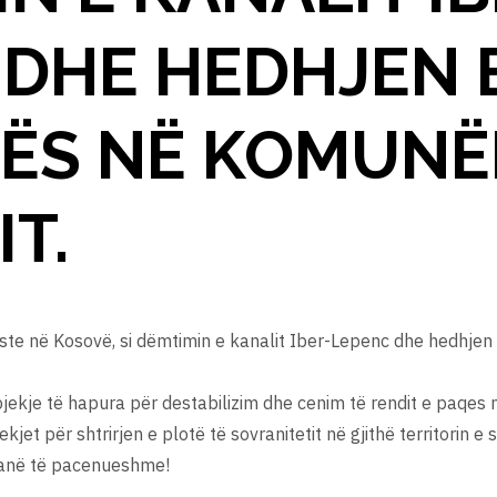
 DHE HEDHJEN 
ËS NË KOMUNË
T.
ste në Kosovë, si dëmtimin e kanalit Iber-Lepenc dhe hedhje
ekje të hapura për destabilizim dhe cenim të rendit e paqes
jet për shtrirjen e plotë të sovranitetit në gjithë territorin e s
 janë të pacenueshme!