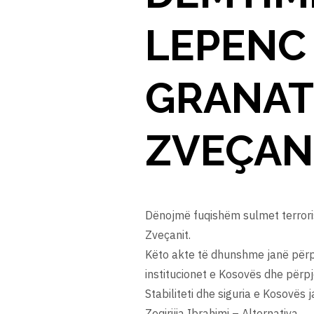
LEPENC
GRANAT
ZVEÇANI
Dënojmë fuqishëm sulmet terrori
Zveçanit.
Këto akte të dhunshme janë përpj
institucionet e Kosovës dhe përpjek
Stabiliteti dhe siguria e Kosovës
Zeqirijia Ibrahimi – Alternativa