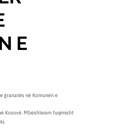
E
N E
n e granatës në Komunën e
 në Kosovë. Mbështesim fuqimisht
aj.