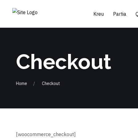
Kreu
Partia
Checkout
Home
Checkout
[woocommerce_checkout]