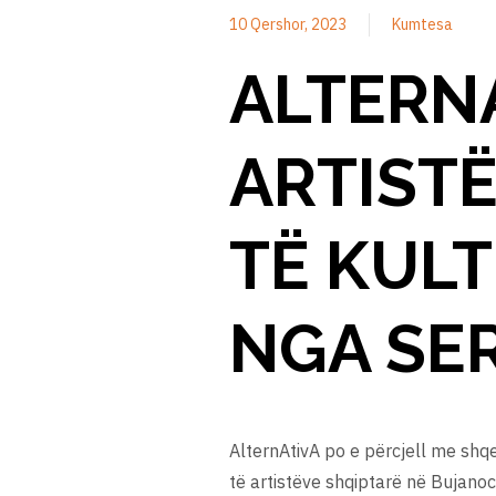
10 Qershor, 2023
Kumtesa
ALTERN
ARTIST
TË KUL
NGA SE
AlternAtivA po e përcjell me shqe
të artistëve shqiptarë në Bujanoc