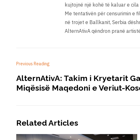
kujtojnë një kohë të kaluar e cila
Me tentativën për censurimin e fi
në trojet e Ballkanit, Serbia dë
AlternAtivA qëndron pranë artistë
Previous Reading
AlternAtivA: Takim i Kryetarit G
Miqësisë Maqedoni e Veriut-Ko
Related Articles