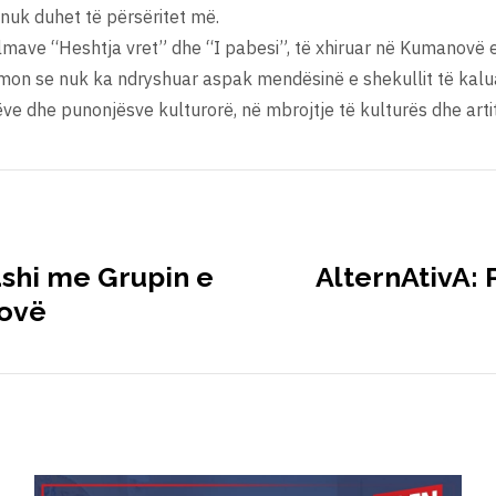
 nuk duhet të përsëritet më.
lmave “Heshtja vret” dhe “I pabesi”, të xhiruar në Kumanovë e 
shmon se nuk ka ndryshuar aspak mendësinë e shekullit të kalu
ve dhe punonjësve kulturorë, në mbrojtje të kulturës dhe arti
ashi me Grupin e
AlternAtivA:
sovë