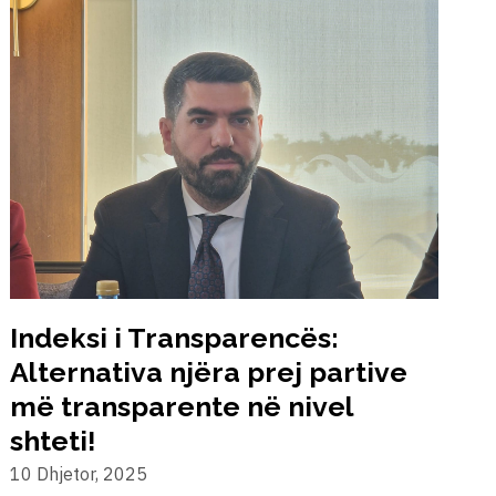
Indeksi i Transparencës:
B
Alternativa njëra prej partive
më transparente në nivel
9
shteti!
10 Dhjetor, 2025