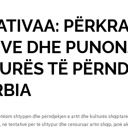
ATIVAA: PËRKR
ËVE DHE PUNON
TURËS TË PËRN
RBIA
tësim shtypjen dhe përndjekjen e artit dhe kulturës shqiptare 
, në tentativë për të shtypur dhe censuruar artin shqip, janë ak