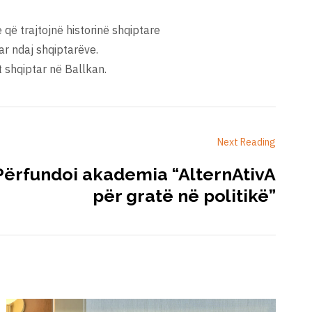
që trajtojnë historinë shqiptare
ar ndaj shqiptarëve.
t shqiptar në Ballkan.
Next Reading
 Përfundoi akademia “AlternAtivA
për gratë në politikë”