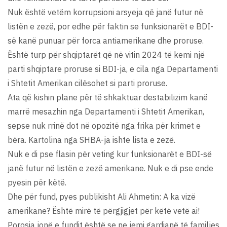
Nuk është vetëm korrupsioni arsyeja që janë futur në
listën e zezë, por edhe për faktin se funksionarët e BDI-
së kanë punuar për forca antiamerikane dhe proruse.
Është turp për shqiptarët që në vitin 2024 të kemi një
parti shqiptare proruse si BDI-ja, e cila nga Departamenti
i Shtetit Amerikan cilësohet si parti proruse.
Ata që kishin plane për të shkaktuar destabilizim kanë
marrë mesazhin nga Departamenti i Shtetit Amerikan,
sepse nuk rrinë dot në opozitë nga frika për krimet e
bëra. Kartolina nga SHBA-ja ishte lista e zezë.
Nuk e di pse flasin për veting kur funksionarët e BDI-së
janë futur në listën e zezë amerikane. Nuk e di pse ende
pyesin për këtë.
Dhe për fund, pyes publikisht Ali Ahmetin: A ka vizë
amerikane? Është mirë të përgjigjet për këtë vetë ai!
Porosia jonë e fundit është se ne jemi gardianë të familjes