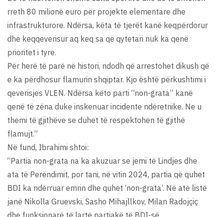
rreth 80 milionë euro për projekte elementare dhe
infrastrukturore. Ndërsa, këta të tjerët kanë keqpërdorur
dhe keqqeverisur aq keq sa që qytetari nuk ka qenë
prioritet i tyre.
Për herë të parë në histori, ndodh që arrestohet dikush që
e ka përdhosur flamurin shqiptar. Kjo është përkushtimi i
qeverisjes VLEN. Ndërsa këto parti “non-grata” kanë
qenë të zëna duke inskenuar incidente ndëretnike. Ne u
themi të gjithëve se duhet të respektohen të gjithë
flamujt.”
Në fund, Ibrahimi shtoi:
“Partia non-grata na ka akuzuar se jemi të Lindjes dhe
ata të Perëndimit, por tani, në vitin 2024, partia që quhet
BDI ka ndërruar emrin dhe quhet ‘non-grata’. Në atë listë
janë Nikolla Gruevski, Sasho Mihajllkov, Milan Radojçiç
dhe funksionarë të lartë partiakë të BDI-së.