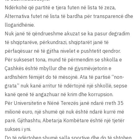
Ndërkohë që partitë e tjera futen në lista të zeza,
Alternativa futet në lista të bardha për transparencë dhe
llogaridhënie.
Nuk janë të qëndrueshme akuzat se ka pasur degradim
të shqiptarëve, përkundrazi, shqiptarët janë të
përfaqësuar në të gjitha nivelet e pushtetit qendror.
Për sukseset tona, mund të përmendim se shkolla e
Çashkës është mbyllur dhe në gjysmëvjetorin e
ardhshëm fëmijët do të mësojnë. Ata të partisë “non-
grata” nuk kanë arritur të ndërtojnë një shkollë, sepse
kanë qenë të angazhuar në krim dhe korrupsion.
Për Universitetin e Nënë Terezës janë ndarë rreth 35
milionë euro, një shumë që nuk është ndarë kurrë më
parë. Gjithashtu, Abetarja Kombëtare është një tjetër
sukses i yni.
Do të ndërtohen shumë salla sportive dhe do të shtohen