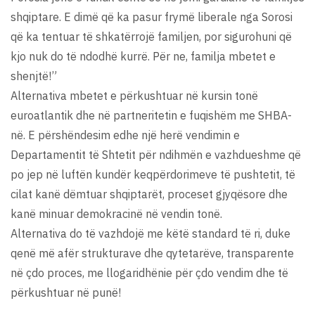
shqiptare. E dimë që ka pasur frymë liberale nga Sorosi
që ka tentuar të shkatërrojë familjen, por sigurohuni që
kjo nuk do të ndodhë kurrë. Për ne, familja mbetet e
shenjtë!”
Alternativa mbetet e përkushtuar në kursin tonë
euroatlantik dhe në partneritetin e fuqishëm me SHBA-
në. E përshëndesim edhe një herë vendimin e
Departamentit të Shtetit për ndihmën e vazhdueshme që
po jep në luftën kundër keqpërdorimeve të pushtetit, të
cilat kanë dëmtuar shqiptarët, proceset gjyqësore dhe
kanë minuar demokracinë në vendin tonë.
Alternativa do të vazhdojë me këtë standard të ri, duke
qenë më afër strukturave dhe qytetarëve, transparente
në çdo proces, me llogaridhënie për çdo vendim dhe të
përkushtuar në punë!