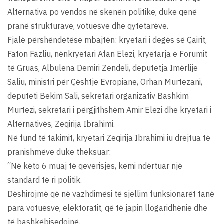
Alternativa po vendos në skenën politike, duke qenë
pranë strukturave, votuesve dhe qytetarëve.
Fjalë përshëndetëse mbajtën: kryetari i degës së Çairit,
Faton Fazliu, nënkryetari Afan Elezi, kryetarja e Forumit
të Gruas, Albulena Demiri Zendeli, deputetja Imërlije
Saliu, ministri për Çështje Evropiane, Orhan Murtezani,
deputeti Bekim Sali, sekretari organizativ Bashkim
Murtezi, sekretari i përgjithshëm Amir Elezi dhe kryetari i
Alternativës, Zeqirija Ibrahimi.
Në fund të takimit, kryetari Zeqirija Ibrahimi iu drejtua të
pranishmëve duke theksuar:
“Në këto 6 muaj të qeverisjes, kemi ndërtuar një
standard të ri politik.
Dëshirojmë që në vazhdimësi të sjellim funksionarët tanë
para votuesve, elektoratit, që të japin llogaridhënie dhe
të bashkëbisedojnë.