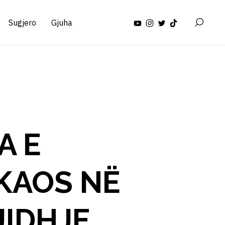
Sugjero
Gjuha
A E
KAOS NË
JIDHJE