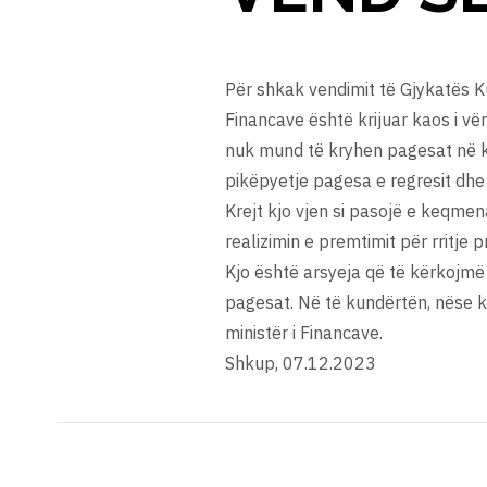
Për shkak vendimit të Gjykatës Ku
Financave është krijuar kaos i vër
nuk mund të kryhen pagesat në ko
pikëpyetje pagesa e regresit dhe 
Krejt kjo vjen si pasojë e keqmena
realizimin e premtimit për rritje 
Kjo është arsyeja që të kërkojmë 
pagesat. Në të kundërtën, nëse 
ministër i Financave.
Shkup, 07.12.2023