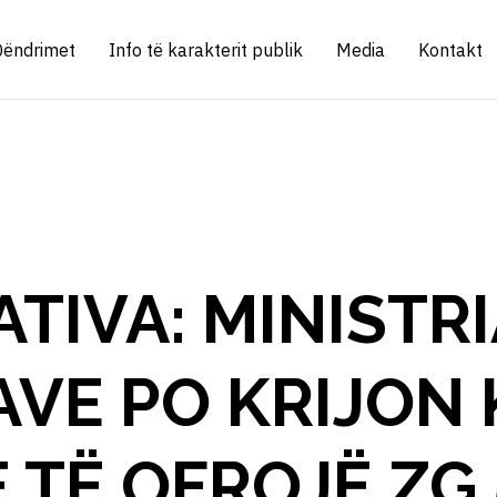
Qëndrimet
Info të karakterit publik
Media
Kontakt
TIVA: MINISTRI
VE PO KRIJON 
 TË OFROJË ZG