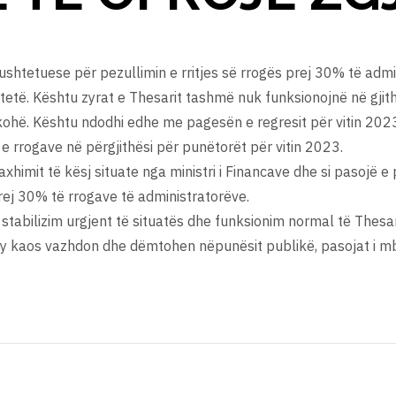
shtetuese për pezullimin e rritjes së rrogës prej 30% të admin
tetë. Kështu zyrat e Thesarit tashmë nuk funksionojnë në gjithë
hë. Kështu ndodhi edhe me pagesën e regresit për vitin 2023
e rrogave në përgjithësi për punëtorët për vitin 2023.
xhimit të kësj situate nga ministri i Financave dhe si pasojë e
prej 30% të rrogave të administratorëve.
stabilizim urgjent të situatës dhe funksionim normal të Thesa
ky kaos vazhdon dhe dëmtohen nëpunësit publikë, pasojat i m