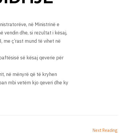
istratorëve, në Ministrinë e
 vendin dhe, si rezultat i kësaj,
, me ç’rast mund të vihet në
 paftësisë së kësaj qeverie për
rit, në mënyrë që të kryhen
ban mbi vetëm kjo qeveri dhe ky
Next Reading