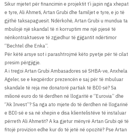
Sikur mjetet për financimin e projektit t’i japin nga xhepat
e tyre, Ali Ahmeti, Artan Grubi dhe familjet e tyre, e jo të
gjithë taksapaguesit. Ndërkohë, Artan Grubi u mundua ta
mbulojë një skandal të ri korruptim me një pjesë të
nënkontraktuesve të zgjedhur të gjigantit ndërtimor
‘’Bechtel dhe Enka’’.
Për këtë arsye sot i parashtrojmë këto pyetje për të cilat
presim përgjigje.
A i tregoi Artan Grubi Ambasadores së SHBA-ve, Anxhela
Ageler, se e keqpërdor prezencën e saj për të mbuluar
skandale të reja me donatorë partiak të BDI-së? Sa
milionë euro do të derdhen në llogaritë e ‘’Eurovia’’ dhe
‘’Ak Invest’’? Sa nga ato mjete do të derdhen në llogarinë
e BDI-së e sa në xhepin e disa klientelistëve të instaluar
përreth Ali Ahmetit? A ka gjetur mënyrë Artan Grubi që të
fitojë provizion edhe kur do të jetë në opozitë? Pse Artan