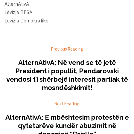
AlternAtivA
Lëvizja BESA
Lëvizja Demokratike
Previous Reading
AlternAtivA: Në vend se të jetë
President i popullit, Pendarovski
vendosi t’i shërbejë interesit partiak të
mosndëshkimit!
Next Reading
AlternAtivA: E mbështesim protestën e
qytetarëve kundër abuzimit në
deponinë “Drislla”