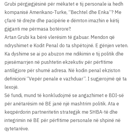
Grubi përgjegjësinë për mëkatet e tij personale ia hedh
kompanisë Amerikano-Turke, ‘’Bechtel dhe Enka’’? Me
çfarë të drejte dhe pacipërie e dëmton imazhin e këtij
gjiganti me përmasa botërore?.
Artan Grubi ka bërë vlerësim të gabuar. Mendon që
ndryshimet e Kodit Penal do ta shpëtojnë. E gënjen veten.
Ka dyshime se ai po abuzon me ndikimin e tij politik dhe
pjesëmarrjen në pushtetin ekzekutiv për përfitime
antiligjore për shumë adresa. Në kodin penal ekziston
definicioni ‘’Vepër penale e vazhduar’’. I sugjerojmë që ta
lexojë.
Së fundi, mund të konkludojmë se angazhimet e BDI-së
për anëtarësim në BE janë një mashtrim politik. Ata e
keqpërdorin partneritetin strategjik me SHBA-të dhe
integrimin në BE për përfitime personale në shpinë në
qytetarëve.