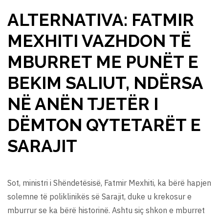
ALTERNATIVA: FATMIR
MEXHITI VAZHDON TË
MBURRET ME PUNËT E
BEKIM SALIUT, NDËRSA
NË ANËN TJETËR I
DËMTON QYTETARËT E
SARAJIT
Sot, ministri i Shëndetësisë, Fatmir Mexhiti, ka bërë hapjen
solemne të poliklinikës së Sarajit, duke u krekosur e
mburrur se ka bërë historinë. Ashtu siç shkon e mburret