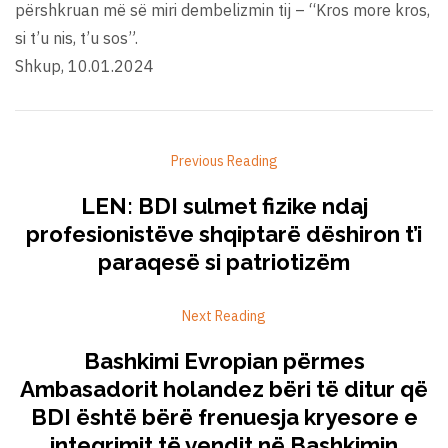
përshkruan më së miri dembelizmin tij – “Kros more kros,
si t’u nis, t’u sos”.
Shkup, 10.01.2024
Previous Reading
LEN: BDI sulmet fizike ndaj
profesionistëve shqiptarë dëshiron t’i
paraqesë si patriotizëm
Next Reading
Bashkimi Evropian përmes
Ambasadorit holandez bëri të ditur që
BDI është bërë frenuesja kryesore e
integrimit të vendit në Bashkimin