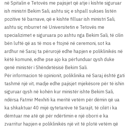
në Spitalin e Tetovës me pajisjet që atje i kishte siguruar
ish ministri Bekim Sali, ashtu siç e shpall sukses listën
pozitive të barnave, që e kishte filluar ish ministri Sali,
ashtu siç mburret në Universitetin e Tetovës me
specializimet e siguruara po ashtu nga Bekim Sali, të cilin
bën luftë që as të mos e ftojnë në ceremoni, sot ka
ardhur në Saraj ta përurojë edhe hapjen e poliklinikës në
këtë komunë, edhe pse ajo ka përfunduar qysh duke
qenë ministër i Shëndetësisë Bekim Sali.
Për informacion të opinionit, poliklinika në Saraj është gati
tashmë një vit, madje edhe pajisjet mjekësore për të ishin
siguruar qysh në kohën kur ministër ishte Bekim Sali,
ndërsa Fatmir Mexhiti ka meritë vetëm për dëmin që ua
ka shkaktuar 40 mijë qytetarëve të Sarajit, të cilët i ka
dëmtuar me atë që për ndërtimin e një oborri e ka
zvarritur hapjen e poliklinikës një vit të plotë vetëm që