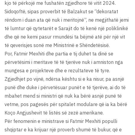
kjo të përkojë me fushatën zgjedhore të vitit 2024.
Sidoqoftë, sipas proverbit të Balzakut se “dekoratat
rëndom i duan ata që nuk i meritojnë”, ne megjithatë jemi
të lumtur që qytetarët e Sarajit do të kenë një poliklinikë
dhe që ne kemi pasur rmundësi ta bëjmë atë për një vit
të qeverisjes sonë me Ministrinë e Shëndetësisë.
Por, Fatmir Mexhiti dhe partia e tij duhet ta dinë se
përvetësimi i meritave të të tjerëve nuk i amniston nga
mungesa e projekteve dhe e rezultateve të tyre.
Zgjedhjet po vijnë, ndërsa kështu si e ka nisur, pa asnjë
punë dhe duke i përvetësuar punët e të tjerëve, ai do të
mbahet mend si ministri që nuk ka bërë asnjë punë të
vetme, pos pagesës për spitalet modulare që ia ka bërë
Koço Angjushevit të listës së zezë amerikane.
Për fenomenin e ministrave si Fatmir Mexhiti populli
shqiptar e ka krijuar një proverb shumë të bukur, që e