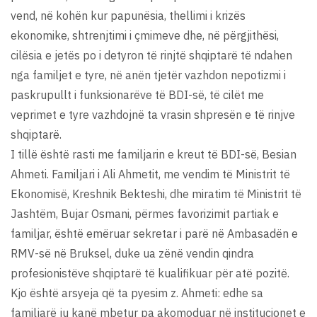
vend, në kohën kur papunësia, thellimi i krizës
ekonomike, shtrenjtimi i çmimeve dhe, në përgjithësi,
cilësia e jetës po i detyron të rinjtë shqiptarë të ndahen
nga familjet e tyre, në anën tjetër vazhdon nepotizmi i
paskrupullt i funksionarëve të BDI-së, të cilët me
veprimet e tyre vazhdojnë ta vrasin shpresën e të rinjve
shqiptarë.
I tillë është rasti me familjarin e kreut të BDI-së, Besian
Ahmeti. Familjari i Ali Ahmetit, me vendim të Ministrit të
Ekonomisë, Kreshnik Bekteshi, dhe miratim të Ministrit të
Jashtëm, Bujar Osmani, përmes favorizimit partiak e
familjar, është emëruar sekretar i parë në Ambasadën e
RMV-së në Bruksel, duke ua zënë vendin qindra
profesionistëve shqiptarë të kualifikuar për atë pozitë.
Kjo është arsyeja që ta pyesim z. Ahmeti: edhe sa
familjarë ju kanë mbetur pa akomoduar në institucionet e