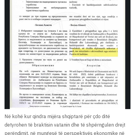
Në kohë kur qindra mijëra shqiptarë për çdo ditë
detyrohen të braktisin vatanin dhe të shpërngulen drejt
perëndimit, në mungesë të perspektivës ekonomike në