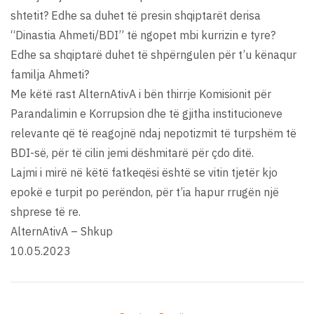
shtetit? Edhe sa duhet të presin shqiptarët derisa
“Dinastia Ahmeti/BDI” të ngopet mbi kurrizin e tyre?
Edhe sa shqiptarë duhet të shpërngulen për t’u kënaqur
familja Ahmeti?
Me këtë rast AlternAtivA i bën thirrje Komisionit për
Parandalimin e Korrupsion dhe të gjitha institucioneve
relevante që të reagojnë ndaj nepotizmit të turpshëm të
BDI-së, për të cilin jemi dëshmitarë për çdo ditë.
Lajmi i mirë në këtë fatkeqësi është se vitin tjetër kjo
epokë e turpit po perëndon, për t’ia hapur rrugën një
shprese të re.
AlternAtivA – Shkup
10.05.2023