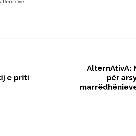
alternativë.
AlternAtivA: 
j e priti
për ars
marrëdhënieve