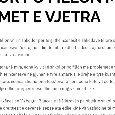
MET E VJETRA
illon viti i ri shkollor për të gjithë nxënësit e shkollave fillo
 nxënësve t’u urojmë fillim të mbarë dhe t’u dëshirojmë shumë 
dukativo-arsimor.
na të mira, edhe ky vit i ri shkollor po fillon me problemet e 
it të nxënësve në gjuhën e tyre amtare, si e drejtë e tyre ku
ore, ndërsa shumë prej teksteve të tjera edhe këtë vit do t
je edhe urrejtjenxitëse dhe me paragjykime etnike.
ë nxënësit e Vizbegut, Bllacës e të Idrizovës pa objekte shkoll
are drejtuesit e qeverisë, sepse ata edhe këtë vit vazhdojnë 