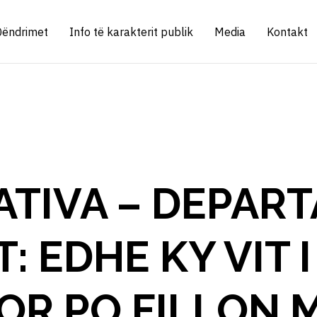
Qëndrimet
Info të karakterit publik
Media
Kontakt
ATIVA – DEPAR
T: EDHE KY VIT I
OR PO FILLON 