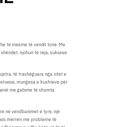
re dhe të mesme të vendit tonë. Me
shëndet, njohuri të reja, suksese
vjetra, të trashëguara nga vitet e
shtetuese, mungesa e kushteve për
ë jenë me gabime të shumta
ore në vendbanimet e tyre, një
të mos merren me probleme të