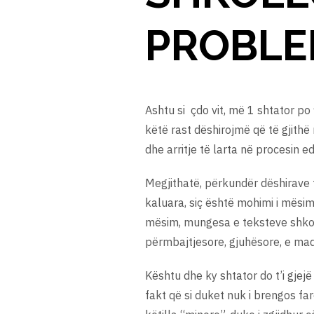
PROBLE
Ashtu si çdo vit, më 1 shtator po f
këtë rast dëshirojmë që të gjithë
dhe arritje të larta në procesin e
Megjithatë, përkundër dëshirave to
kaluara, siç është mohimi i mësim
mësim, mungesa e teksteve shkoll
përmbajtjesore, gjuhësore, e mad
Kështu dhe ky shtator do t’i gjej
fakt që si duket nuk i brengos f