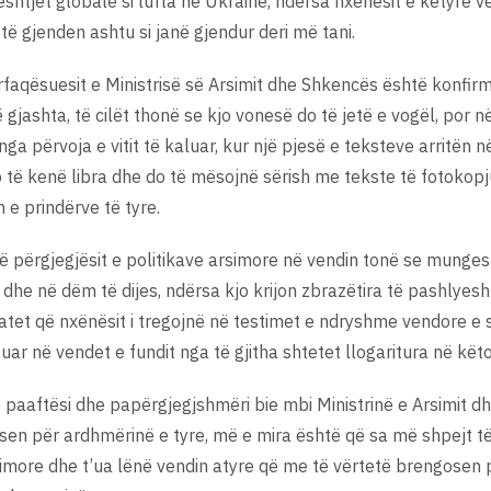
 çështjet globale si lufta në Ukrainë, ndërsa nxënësit e këtyre
të gjenden ashtu si janë gjendur deri më tani.
ërfaqësuesit e Ministrisë së Arsimit dhe Shkencës është konfi
ë gjashta, të cilët thonë se kjo vonesë do të jetë e vogël, por
nga përvoja e vitit të kaluar, kur një pjesë e teksteve arritën 
 të kenë libra dhe do të mësojnë sërish me tekste të fotokopj
 e prindërve të tyre.
ë përgjegjësit e politikave arsimore në vendin tonë se munges
dhe në dëm të dijes, ndërsa kjo krijon zbrazëtira të pashlyeshm
atet që nxënësit i tregojnë në testimet e ndryshme vendore 
uar në vendet e fundit nga të gjitha shtetet llogaritura në kët
ë paaftësi dhe papërgjegjshmëri bie mbi Ministrinë e Arsimit d
n për ardhmërinë e tyre, më e mira është që sa më shpejt të
rsimore dhe t’ua lënë vendin atyre që me të vërtetë brengosen