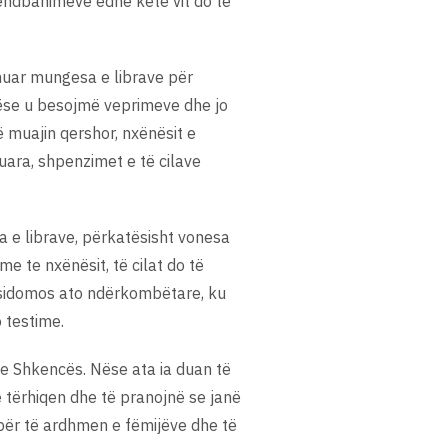
 vendbanimeve edhe këtë vit do të
rmuar mungesa e librave për
 nëse u besojmë veprimeve dhe jo
në muajin qershor, nxënësit e
uara, shpenzimet e të cilave
a e librave, përkatësisht vonesa
e te nxënësit, të cilat do të
e sidomos ato ndërkombëtare, ku
o testime.
he Shkencës. Nëse ata ia duan të
 tërhiqen dhe të pranojnë se janë
 për të ardhmen e fëmijëve dhe të