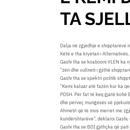
TA SJEL
Dalja në zgjedhje e shqiptarëve 
Këtë e tha kryetari i Alternativë
Gashi tha se koalicioni VLEN ka n
“zëri dhe vullneti i gjithë shqiptar
Gashi tha se spektri politik shqip
“Kemi kaluar atë fazën kur ka qe
PDSH. Për fat të keq gjatë kohë 
dhe përveç mungesës së pjekurisë
Ahmetit që të mos merret me zgj
kundërshtarëve”, deklaroi Gashi
Gashi tha se BDI gjithçka që pat