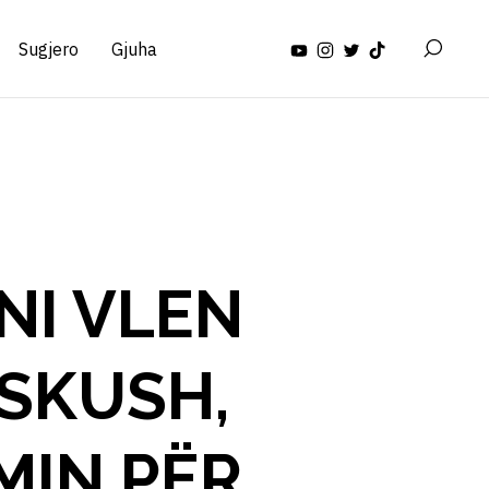
Sugjero
Gjuha
NI VLEN
ASKUSH,
MIN PËR