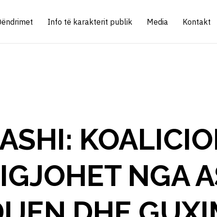
Qëndrimet
Info të karakterit publik
Media
Kontakt
ASHI: KOALICIO
RIGJOHET NGA 
DIJEN DHE GUXI