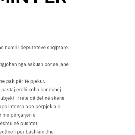
he numri i deputetëve shqiptarë.
dirigjohen nga askush por se janë
anë pak për të pjekur.
pastaj erdhi koha kur duhej
bjekt i tretë që del në skenë
apo intenca apo përpjekja e
ë me përçarjen e
ështu në pushtet.
 vullneti për bashkim dhe