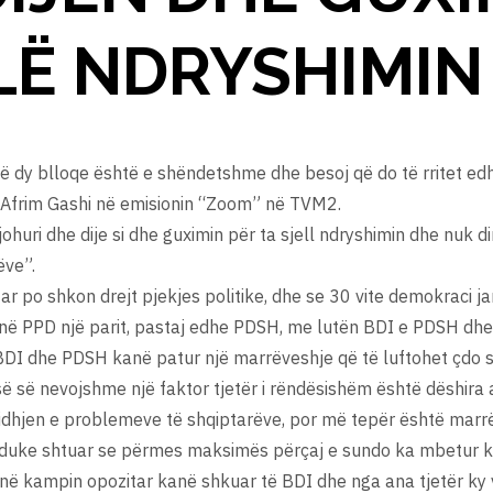
LË NDRYSHIMIN
në dy blloqe është e shëndetshme dhe besoj që do të rritet ed
s, Afrim Gashi në emisionin “Zoom” në TVM2.
johuri dhe dije si dhe guximin për ta sjell ndryshimin dhe nuk 
ëve”.
tar po shkon drejt pjekjes politike, dhe se 30 vite demokraci j
në PPD një parit, pastaj edhe PDSH, me lutën BDI e PDSH dhe 
BDI dhe PDSH kanë patur një marrëveshje që të luftohet çdo su
 së nevojshme një faktor tjetër i rëndësishëm është dëshira 
idhjen e problemeve të shqiptarëve, por më tepër është marr
, duke shtuar se përmes maksimës përçaj e sundo ka mbetur k
i në kampin opozitar kanë shkuar të BDI dhe nga ana tjetër ky