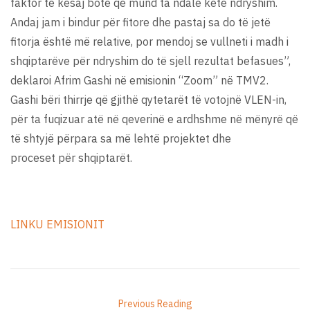
faktor të kësaj bote që mund ta ndalë këtë ndryshim.
Andaj jam i bindur për fitore dhe pastaj sa do të jetë
fitorja është më relative, por mendoj se vullneti i madh i
shqiptarëve për ndryshim do të sjell rezultat befasues”,
deklaroi Afrim Gashi në emisionin “Zoom” në TMV2.
Gashi bëri thirrje që gjithë qytetarët të votojnë VLEN-in,
për ta fuqizuar atë në qeverinë e ardhshme në mënyrë që
të shtyjë përpara sa më lehtë projektet dhe
proceset për shqiptarët.
LINKU EMISIONIT
Previous Reading