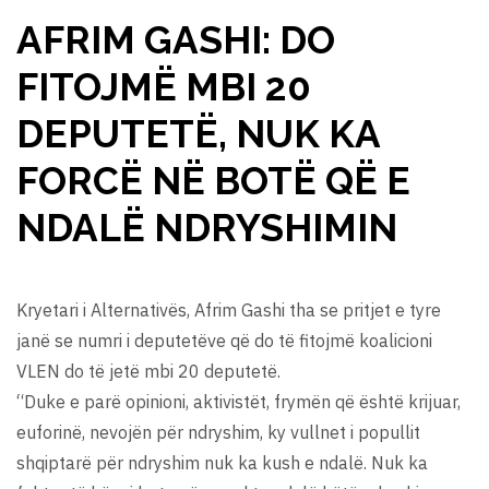
AFRIM GASHI: DO
FITOJMË MBI 20
DEPUTETË, NUK KA
FORCË NË BOTË QË E
NDALË NDRYSHIMIN
Kryetari i Alternativës, Afrim Gashi tha se pritjet e tyre
janë se numri i deputetëve që do të fitojmë koalicioni
VLEN do të jetë mbi 20 deputetë.
“Duke e parë opinioni, aktivistët, frymën që është krijuar,
euforinë, nevojën për ndryshim, ky vullnet i popullit
shqiptarë për ndryshim nuk ka kush e ndalë. Nuk ka