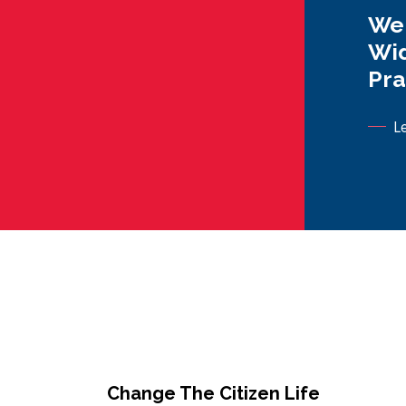
We 
Wid
Pra
L
Change The Citizen Life