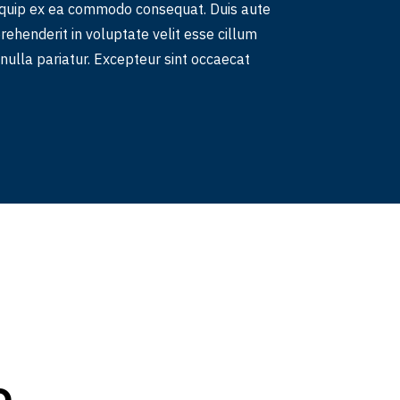
aliquip ex ea commodo consequat. Duis aute
prehenderit in voluptate velit esse cillum
 nulla pariatur. Excepteur sint occaecat
o