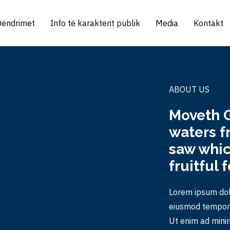
Qëndrimet
Info të karakterit publik
Media
Kontakt
ABOUT US
Moveth G
waters f
saw whic
fruitful 
Lorem ipsum dolo
eiusmod tempor i
Ut enim ad minim