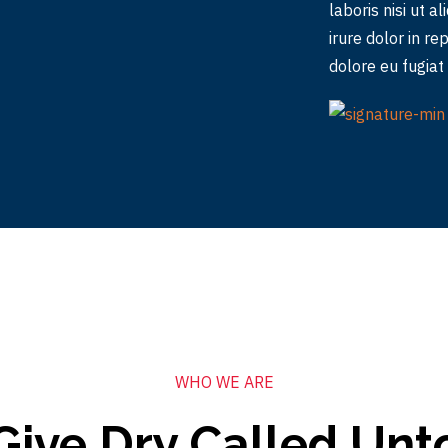
laboris nisi ut 
irure dolor in re
dolore eu fugiat
WHO WE ARE
Give Dry Called Unt