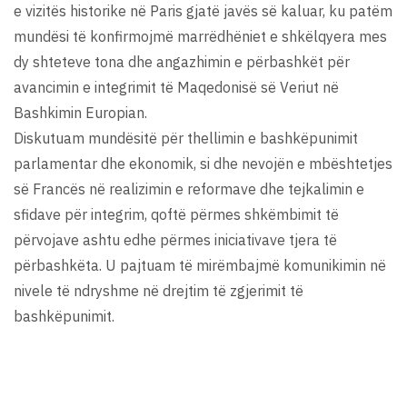
e vizitës historike në Paris gjatë javës së kaluar, ku patëm
mundësi të konfirmojmë marrëdhëniet e shkëlqyera mes
dy shteteve tona dhe angazhimin e përbashkët për
avancimin e integrimit të Maqedonisë së Veriut në
Bashkimin Europian.
Diskutuam mundësitë për thellimin e bashkëpunimit
parlamentar dhe ekonomik, si dhe nevojën e mbështetjes
së Francës në realizimin e reformave dhe tejkalimin e
sfidave për integrim, qoftë përmes shkëmbimit të
përvojave ashtu edhe përmes iniciativave tjera të
përbashkëta. U pajtuam të mirëmbajmë komunikimin në
nivele të ndryshme në drejtim të zgjerimit të
bashkëpunimit.